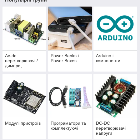
Ac-dc
Power Banks і
Arduino і
перетворювачі /
Power Boxes
компоненти
димери,
регулятори
напруги
Модулі пристроїв
Програматори та
DC-DC
комплектуючі
перетворювачі
напруги