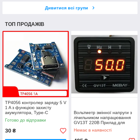
Дивитися всі групи
ТОП ПРОДАЖІВ
TP4056 контролер заряду 5 V
1 A з функцією захисту
акумулятора, Type-C
Вольтметр змінної напруги з
лічильником напрацювання
Готово до відправки
GV13T 220В Прилад для
вимірювання напруги
30
Немає в наявності
₴
генератора