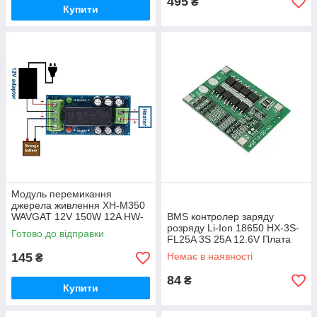
495
₴
Купити
Модуль перемикання
джерела живлення XH-M350
WAVGAT 12V 150W 12A HW-
BMS контролер заряду
712 Модуль автоматичного
розряду Li-Ion 18650 HX-3S-
Готово до відправки
перемикання
FL25A 3S 25A 12.6V Плата
захисту з балансуванням
145
Немає в наявності
₴
84
₴
Купити