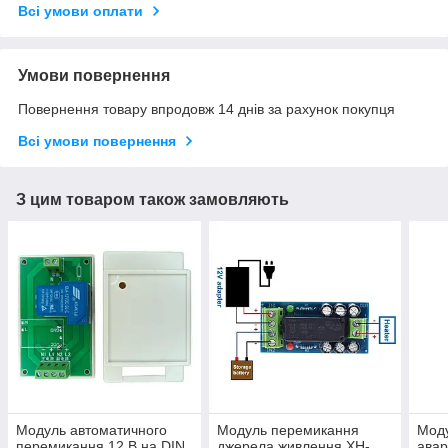
Всі умови оплати
Умови повернення
Повернення товару впродовж 14 днів за рахунок покупця
Всі умови повернення
З цим товаром також замовляють
Модуль автоматичного
Модуль перемикання
Мод
перемикання 12 В на DIN
джерела живлення XH-
авар