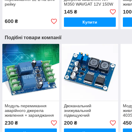
рейку
M350 WAVGAT 12V 150W
живл
12A HW-712 Модуль
Мод
145
100
₴
автоматичного
жив
перемикання
600
₴
Купити
Подібні товари компанії
Модуль перемикання
Двоканальний
Моду
аварійного джерела
знижувальний
живл
живлення + зарaяджання
підвищуючий
403
YX851 DC 12В
перетворювач DC-DC
для 
230
200
450
₴
₴
LM2596S Xl6009L
12V/5V12/12-35V Gold-