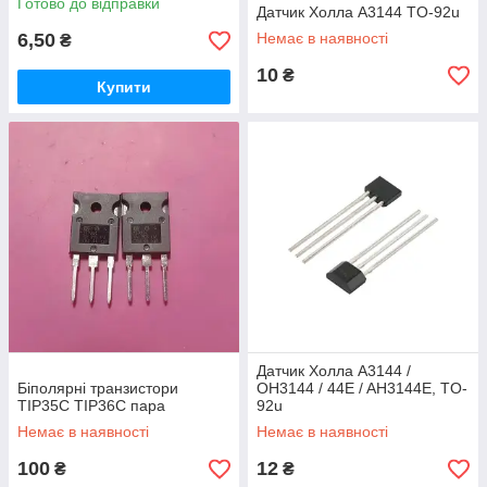
Готово до відправки
Датчик Холла A3144 TO-92u
6,50
Немає в наявності
₴
10
₴
Купити
Датчик Холла A3144 /
Біполярні транзистори
OH3144 / 44E / AH3144E, TO-
TIP35C TIP36C пара
92u
Немає в наявності
Немає в наявності
100
12
₴
₴