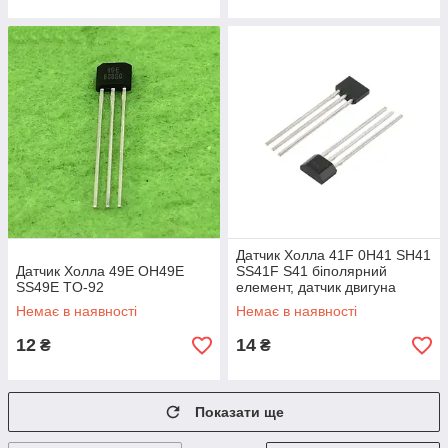
Датчик Холла 41F 0H41 SH41
Датчик Холла 49E OH49E
SS41F S41 біполярний
SS49E TO-92
елемент, датчик двигуна
Немає в наявності
Немає в наявності
12
14
₴
₴
Показати ще