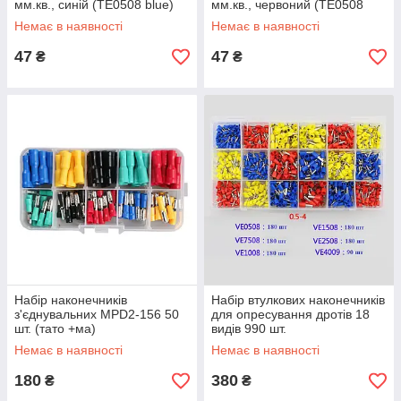
мм.кв., синій (TE0508 blue)
мм.кв., червоний (TE0508
100 шт.
red) 100 шт.
Немає в наявності
Немає в наявності
47
47
₴
₴
Набір наконечників
Набір втулкових наконечників
з'єднувальних MPD2-156 50
для опресування дротів 18
шт. (тато +ма)
видів 990 шт.
Немає в наявності
Немає в наявності
180
380
₴
₴