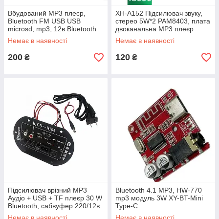
Вбудований MP3 плеєр,
XH-A152 Підсилювач звуку,
Bluetooth FM USB USB
стерео 5W*2 PAM8403, плата
microsd, mp3, 12в Bluetooth
двоканальна MP3 плеєр
5.2
декодер TF, 18650
Немає в наявності
Немає в наявності
200
120
₴
₴
Підсилювач врізний MP3
Bluetooth 4.1 MP3, HW-770
Аудіо + USB + TF плеєр 30 W
mp3 модуль 3W XY-BT-Mini
Bluetooth, сабвуфер 220/12в.
Type-C
Немає в наявності
Немає в наявності