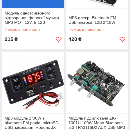
Модуль однотригерного
відтворення фонової музики
MP3 плеєр, Bluetooth FM
MP3 MOT-12V, 5-12В
USB microsd, 12В 2*15W
Немає в наявності
Немає в наявності
215
420
₴
₴
Mp3 модуль 2*30W з
Модуль підсилювача ZK-
bluetooth FM радіо, microSD,
1001U 100W Mono Bluetooth
USB, мікрофон, модель JX-
5.3 TPA3116D2 AUX USB MP3