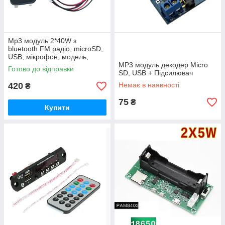
Mp3 модуль 2*40W з
bluetooth FM радіо, microSD,
USB, мікрофон, модель,
чорний колір
MP3 модуль декодер Micro
Готово до відправки
SD, USB + Підсилювач
420
Немає в наявності
₴
75
₴
Купити