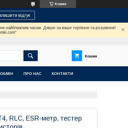
Кошик
алишити відгук
ння найближчим часом. Дякую за ваше терпіння та розуміння!
emki.com"
Кошик
 ОБМІН
ПРО НАС
КОНТАКТИ
4, RLC, ESR-метр, тестер
зисторів