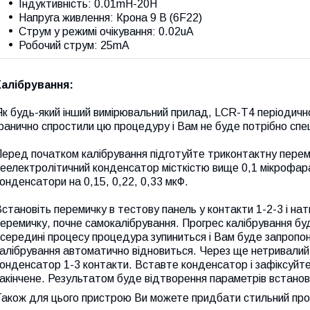
Індуктивність: 0.01mH-20H
Напруга живлення: Крона 9 В (6F22)
Струм у режимі очікування: 0.02uA
Робочий струм: 25mA
Калібрування:
к будь-який інший вимірювальний прилад, LCR-T4 періодичн
ранично спростили цю процедуру і Вам не буде потрібно спе
еред початком калібрування підготуйте триконтактну перемич
еелектролітичний конденсатор місткістю вище 0,1 мікрофара
онденсатори на 0,15, 0,22, 0,33 мкФ.
становіть перемичку в тестову панель у контакти 1-2-3 і нат
еремичку, почне самокалібрування. Прогрес калібрування бу
середині процесу процедура зупиниться і Вам буде запропон
алібрування автоматично відновиться. Через ще нетривалий
онденсатор 1-3 контакти. Вставте конденсатор і зафіксуйте 
акінчене. Результатом буде відтворення параметрів встано
Також для цього пристрою Ви можете придбати стильний про