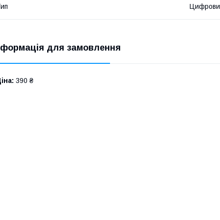
ип
Цифрови
нформація для замовлення
іна:
390 ₴