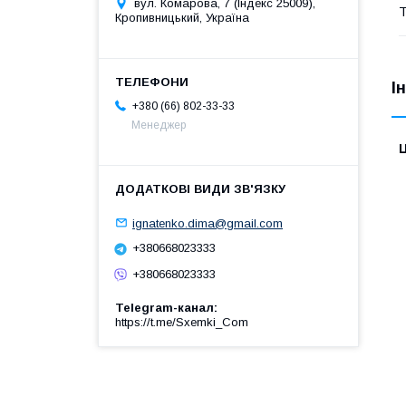
вул. Комарова, 7 (Індекс 25009),
Т
Кропивницький, Україна
І
+380 (66) 802-33-33
Менеджер
Ц
ignatenko.dima@gmail.com
+380668023333
+380668023333
Telegram-канал
https://t.me/Sxemki_Com