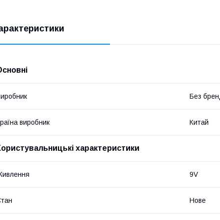
арактеристики
Основні
иробник
Без брен
раїна виробник
Китай
Користувальницькі характеристики
Живлення
9V
Стан
Нове