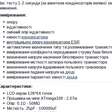
ас тесту 1-2 секунди (за винятком конденсаторів великої є
вимкнення.
Вимірювання:
опору
індуктивності
омічний опір індуктивності
ємності
конденсатора
внутрішнього опору конденсатора ESR
автоматичне визначення типу та розпинювання транзистор
вимірювання коефіцієнта передавання струму бази біпол
визначення напруги насичення біполярного транзистора
вимірювання місткості затвора польового транзистора
визначення напруги відкривання польового транзизора
вимірювання падіння напруги на діоді
вимірювання паразитної ємності
діода
Характеристики:
LCD-екран 128*64 точок
Прошивка на чипе ATmega328 - 2.07w
Опір: 0.1Ω - 50MΩ
Місткість: 25pF - 100000uF