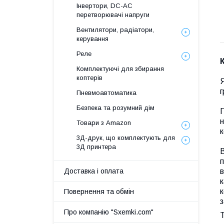
Інвертори, DC-AC
перетворювачі напруги
Вентилятори, радіатори,
керування
Реле
Комплектуючі для збирання
коптерів
Я
г
Пневмоавтоматика
Безпека та розумний дім
П
н
Товари з Amazon
к
3Д-друк, що комплектують для
3Д принтера
В
п
Доставка і оплата
в
к
к
Повернення та обмін
з
Про компанію "Sxemki.com"