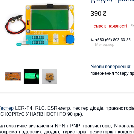
390 ₴
Немає в наявності
К
+380 (66) 802-33-33
Менеджер
повернення товару п
Тестер
LCR-T4, RLC, ESR-метр, тестер діодів, транзисторі
( Є КОРПУС У НАЯВНОСТІ ПО 90 грн).
Автоматичне визначення NPN і PNP транзисторів, N-канальн
зокрема і здвоєних діодів), тиристорів, резисторів і конден