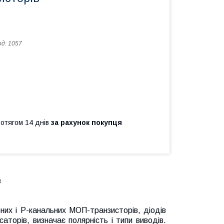
од:
1057
ротягом 14 днів
за рахунок покупця
в
их і P-канальних МОП-транзисторів, діодів
саторів, визначає полярність і типи виводів.