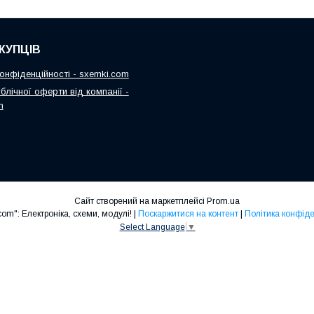
КУПЦІВ
онфіденційності - sxemki.com
блічної оферти від компанії -
m
Сайт створений на маркетплейсі
Prom.ua
"Sxemki.com": Електроніка, схеми, модулі! |
Поскаржитися на контент
|
Політика конфіде
Select Language
▼