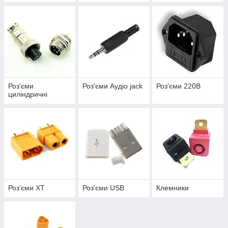
Роз'єми
Роз'єми Аудіо jack
Роз'єми 220В
циліндричні
Роз'єми XT
Роз'єми USB
Клемники