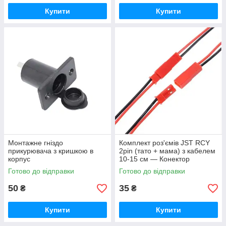
Купити
Купити
Монтажне гніздо
Комплект роз'ємів JST RCY
прикурювача з кришкою в
2pin (тато + мама) з кабелем
корпус
10-15 см — Конектор
живлення для RC моделей
Готово до відправки
Готово до відправки
50
35
₴
₴
Купити
Купити