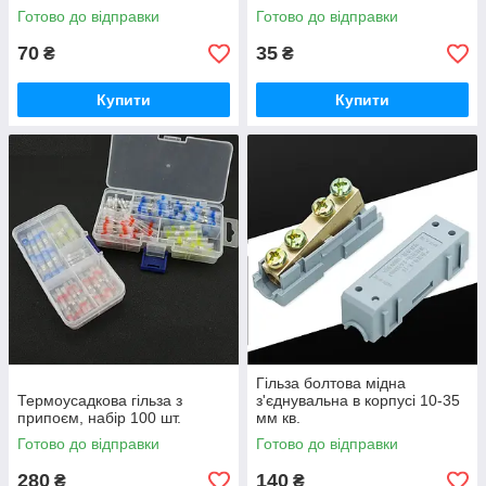
Готово до відправки
Готово до відправки
70
35
₴
₴
Купити
Купити
Гільза болтова мідна
Термоусадкова гільза з
з'єднувальна в корпусі 10-35
припоєм, набір 100 шт.
мм кв.
Готово до відправки
Готово до відправки
280
140
₴
₴