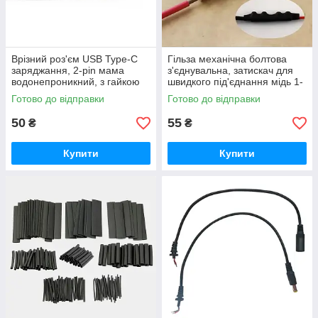
Врізний роз'єм USB Type-C
Гільза механічна болтова
заряджання, 2-pin мама
з'єднувальна, затискач для
водонепроникний, з гайкою
швидкого під'єднання мідь 1-
4,2 В
16 мм затискач для дроту
Готово до відправки
Готово до відправки
50
55
₴
₴
Купити
Купити