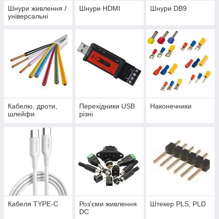
Шнури живлення /
Шнури HDMI
Шнури DB9
універсальні
Кабелю, дроти,
Перехідники USB
Наконечники
шлейфи
різні
Кабеля TYPE-C
Роз'єми живлення
Штекер PLS, PLD
DC