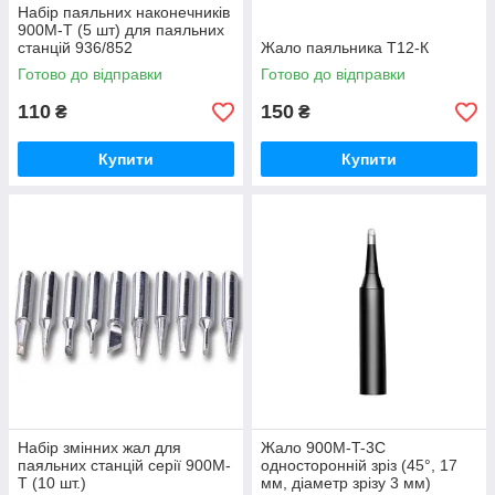
Набір паяльних наконечників
900M-T (5 шт) для паяльних
станцій 936/852
Жало паяльника T12-К
Готово до відправки
Готово до відправки
110
150
₴
₴
Купити
Купити
Набір змінних жал для
Жало 900M-T-3C
паяльних станцій серії 900M-
односторонній зріз (45°, 17
T (10 шт.)
мм, діаметр зрізу 3 мм)