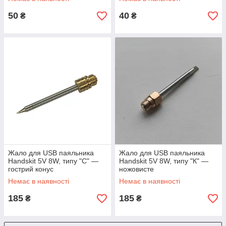
50
40
₴
₴
Жало для USB паяльника
Жало для USB паяльника
Handskit 5V 8W, типу "C" —
Handskit 5V 8W, типу "К" —
гострий конус
ножовисте
Немає в наявності
Немає в наявності
185
185
₴
₴