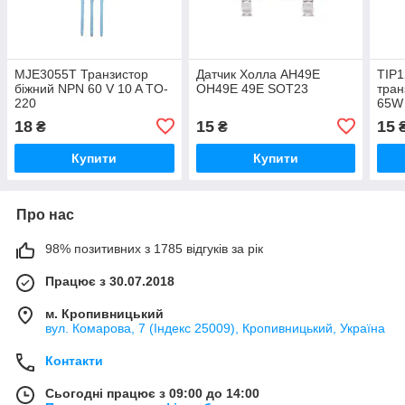
MJE3055T Транзистор
Датчик Холла AH49E
TIP1
біжний NPN 60 V 10 A TO-
OH49E 49E SOT23
тран
220
65W
18
15
15
₴
₴
Купити
Купити
Про нас
98% позитивних з 1785 відгуків за рік
Працює з 30.07.2018
м. Кропивницький
вул. Комарова, 7 (Індекс 25009), Кропивницький, Україна
Контакти
Сьогодні працює з 09:00 до 14:00