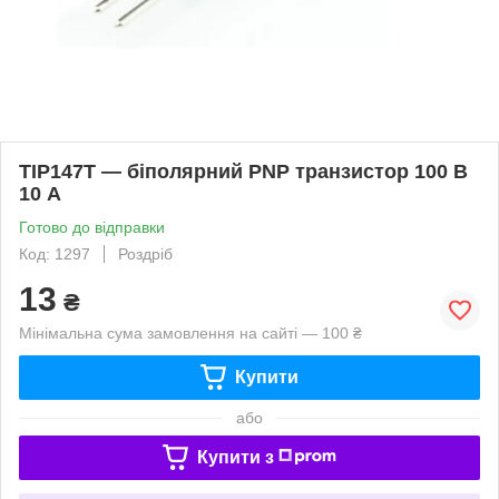
TIP147T — біполярний PNP транзистор 100 В
10 А
Готово до відправки
Код: 1297
Роздріб
13
₴
Мінімальна сума замовлення на сайті — 100 ₴
Купити
або
Купити з