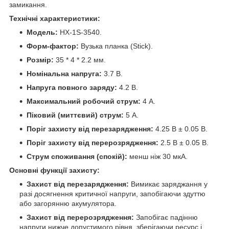
замикання.
Технічні характеристики:
Модель:
HX-1S-3540.
Форм-фактор:
Вузька планка (Stick).
Розмір:
35 * 4 * 2.2 мм.
Номінальна напруга:
3.7 В.
Напруга повного заряду:
4.2 В.
Максимальний робочий струм:
4 А.
Піковий (миттєвий) струм:
5 А.
Поріг захисту від перезарядження:
4.25 В ± 0.05 В.
Поріг захисту від перерозрядження:
2.5 В ± 0.05 В.
Струм споживання (спокій):
менш ніж 30 мкА.
Основні функції захисту:
Захист від перезарядження:
Вимикає заряджання у
разі досягнення критичної напруги, запобігаючи здуттю
або загорянню акумулятора.
Захист від перерозрядження:
Запобігає падінню
напруги нижче допустимого рівня, зберігаючи ресурс і