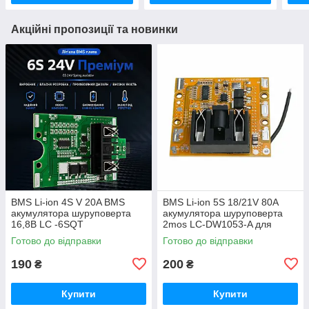
Акційні пропозиції та новинки
BMS Li-ion 4S V 20A BMS
BMS Li-ion 5S 18/21V 80A
акумулятора шуруповерта
акумулятора шуруповерта
16,8В LС -6SQT
2mos LC-DW1053-A для
Dewei
Готово до відправки
Готово до відправки
190
200
₴
₴
Купити
Купити