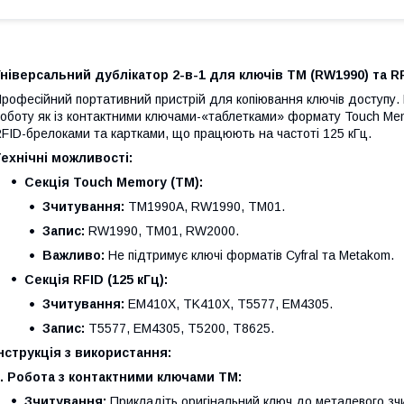
ніверсальний дублікатор 2-в-1 для ключів TM (RW1990) та RF
рофесійний портативний пристрій для копіювання ключів доступу
оботу як із контактними ключами-«таблетками» формату Touch Mem
FID-брелоками та картками, що працюють на частоті 125 кГц.
ехнічні можливості:
Секція Touch Memory (TM):
Зчитування:
TM1990A, RW1990, TM01.
Запис:
RW1990, TM01, RW2000.
Важливо:
Не підтримує ключі форматів Cyfral та Metakom.
Секція RFID (125 кГц):
Зчитування:
EM410X, TK410X, T5577, EM4305.
Запис:
T5577, EM4305, T5200, T8625.
нструкція з використання:
. Робота з контактними ключами TM:
Зчитування:
Прикладіть оригінальний ключ до металевого зчи