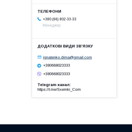
+380 (66) 802-33-33
Менеджер
ignatenko.dima@gmail.com
+380668023333
+380668023333
Telegram-канал
https://t.me/Sxemki_Com