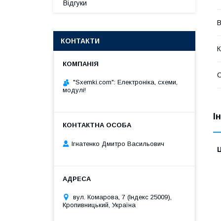
Відгуки
В
КОНТАКТИ
К
"Sxemki.com": Електроніка, схеми,
модулі!
І
Ігнатенко Дмитро Васильович
Ц
вул. Комарова, 7 (Індекс 25009),
Кропивницький, Україна