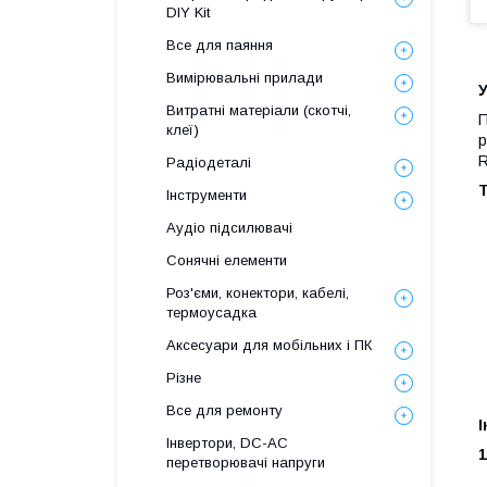
DIY Kit
Все для паяння
Вимірювальні прилади
У
Витратні матеріали (скотчі,
П
клеї)
р
R
Радіодеталі
Т
Інструменти
Аудіо підсилювачі
Сонячні елементи
Роз'єми, конектори, кабелі,
термоусадка
Аксесуари для мобільних і ПК
Різне
Все для ремонту
І
Інвертори, DC-AC
1
перетворювачі напруги