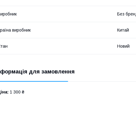
иробник
Без брен
раїна виробник
Китай
Стан
Новий
нформація для замовлення
іна:
1 300 ₴