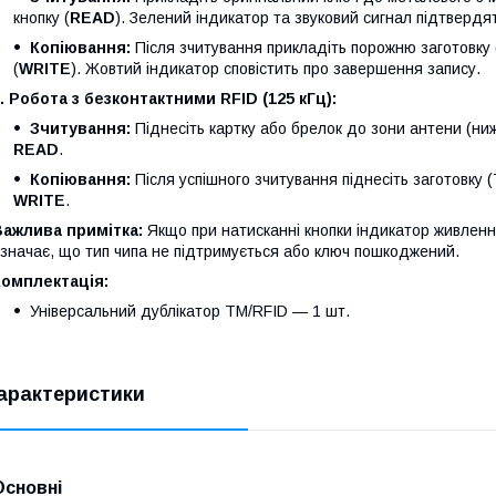
кнопку (
READ
). Зелений індикатор та звуковий сигнал підтвердят
Копіювання:
Після зчитування прикладіть порожню заготовку 
(
WRITE
). Жовтий індикатор сповістить про завершення запису.
. Робота з безконтактними RFID (125 кГц):
Зчитування:
Піднесіть картку або брелок до зони антени (ниж
READ
.
Копіювання:
Після успішного зчитування піднесіть заготовку 
WRITE
.
Важлива примітка:
Якщо при натисканні кнопки індикатор живленн
значає, що тип чипа не підтримується або ключ пошкоджений.
Комплектація:
Універсальний дублікатор TM/RFID — 1 шт.
арактеристики
Основні