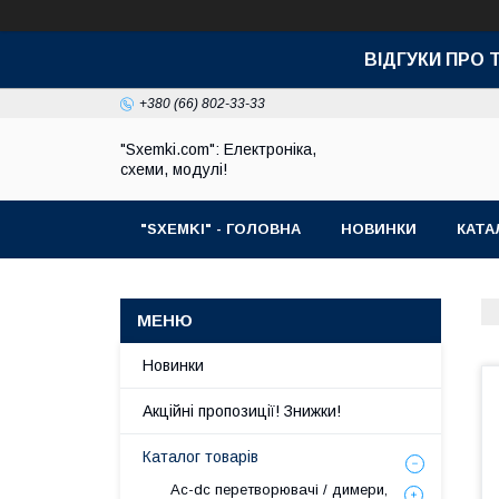
ВІДГУКИ ПРО 
+380 (66) 802-33-33
"Sxemki.com": Електроніка,
схеми, модулі!
"SXEMKI" - ГОЛОВНА
НОВИНКИ
КАТА
Новинки
Акційні пропозиції! Знижки!
Каталог товарів
Ac-dc перетворювачі / димери,