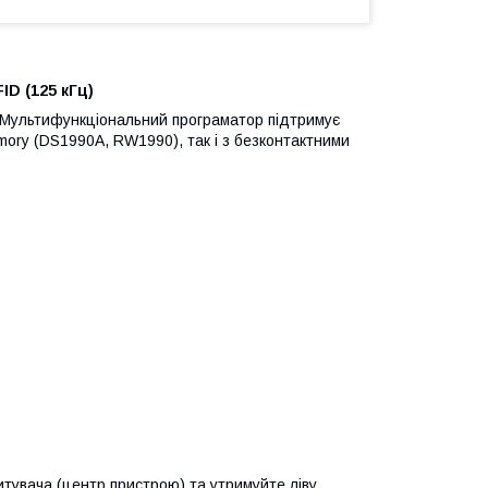
ID (125 кГц)
. Мультифункціональний програматор підтримує
ory (DS1990A, RW1990), так і з безконтактними
тувача (центр пристрою) та утримуйте ліву