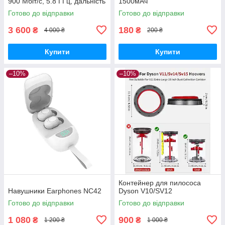
900 Мбіт/с, 5.8 ГГц, дальність
1500мАч
до 5 км. Точка доступу Wi-Fi,
Готово до відправки
Готово до відправки
бездротовий
3 600
180
₴
₴
4 000 ₴
200 ₴
Купити
Купити
–10%
–10%
Контейнер для пилососа
Навушники Earphones NC42
Dyson V10/SV12
Готово до відправки
Готово до відправки
1 080
900
₴
₴
1 200 ₴
1 000 ₴