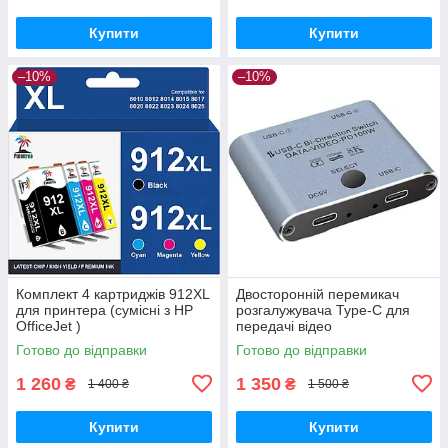
Купити
Купити
–10%
–10%
Комплект 4 картриджів 912XL
Двосторонній перемикач
для принтера (сумісні з HP
розгалужувача Type-C для
OfficeJet )
передачі відео
8K@60Hz/4K@144Hz, 100 Вт,
Готово до відправки
Готово до відправки
USB C для монітора
комп'ютера, кількох
1 260
1 350
₴
₴
1 400 ₴
1 500 ₴
Купити
Купити