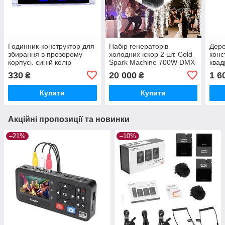
Годинник-конструктор для
Набір генераторів
Дере
збирання в прозорому
холодних іскор 2 шт. Cold
конс
корпусі. синій колір
Spark Machine 700W DMX
ква
HOLDLAMP ZQ16047
набі
330
20 000
1 6
₴
₴
Купити
Купити
Акційні пропозиції та новинки
–21%
–10%