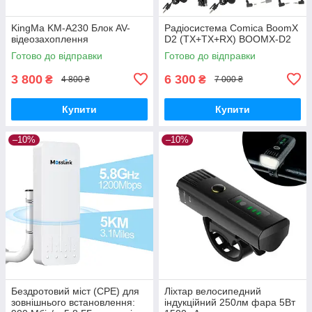
KingMa KM-A230 Блок AV-
Радіосистема Comica BoomX
відеозахоплення
D2 (TX+TX+RX) BOOMX-D2
Готово до відправки
Готово до відправки
3 800
6 300
₴
₴
4 800 ₴
7 000 ₴
Купити
Купити
–10%
–10%
Бездротовий міст (CPE) для
Ліхтар велосипедний
зовнішнього встановлення:
індукційний 250лм фара 5Вт