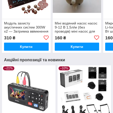
Модуль захисту
Міні водяний насос насос
Мікр
акустичних систем 300W
9-12 В 1,5л/м (без
Li-I
x2 — Затримка ввімкнення
проводів) міні насос для
Вт ш
та захист від DC-напруги
системи
IP23
310
160
160
₴
₴
Купити
Купити
Акційні пропозиції та новинки
–21%
–10%