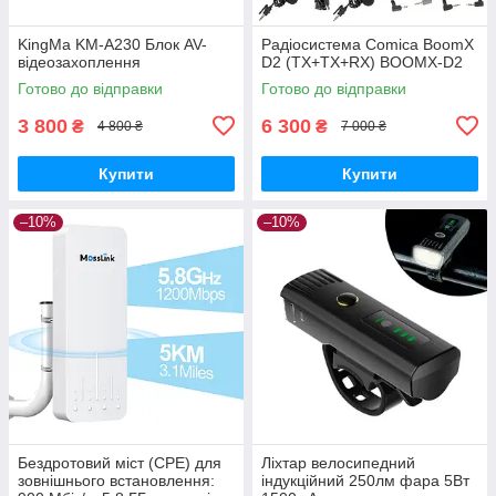
KingMa KM-A230 Блок AV-
Радіосистема Comica BoomX
відеозахоплення
D2 (TX+TX+RX) BOOMX-D2
Готово до відправки
Готово до відправки
3 800
6 300
₴
₴
4 800 ₴
7 000 ₴
Купити
Купити
–10%
–10%
Бездротовий міст (CPE) для
Ліхтар велосипедний
зовнішнього встановлення:
індукційний 250лм фара 5Вт