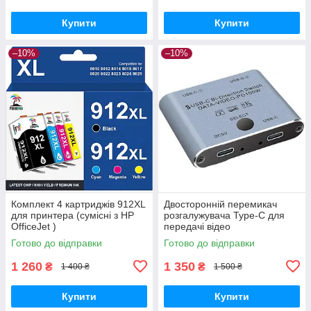
Купити
Купити
–10%
–10%
Комплект 4 картриджів 912XL
Двосторонній перемикач
для принтера (сумісні з HP
розгалужувача Type-C для
OfficeJet )
передачі відео
8K@60Hz/4K@144Hz, 100 Вт,
Готово до відправки
Готово до відправки
USB C для монітора
комп'ютера, кількох
1 260
1 350
₴
₴
1 400 ₴
1 500 ₴
Купити
Купити