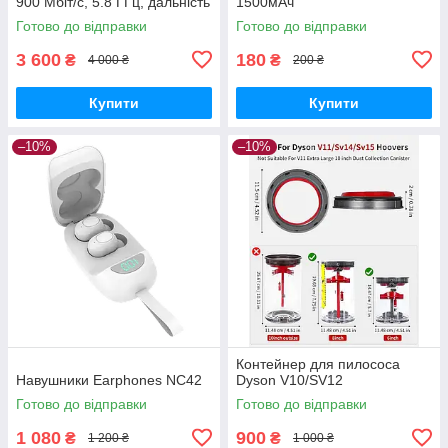
900 Мбіт/с, 5.8 ГГц, дальність
1500мАч
до 5 км. Точка доступу Wi-Fi,
Готово до відправки
Готово до відправки
бездротовий
3 600
180
₴
₴
4 000 ₴
200 ₴
Купити
Купити
–10%
–10%
Контейнер для пилососа
Навушники Earphones NC42
Dyson V10/SV12
Готово до відправки
Готово до відправки
1 080
900
₴
₴
1 200 ₴
1 000 ₴