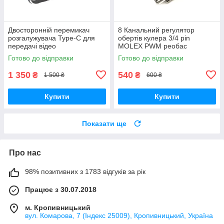
Двосторонній перемикач
8 Канальний регулятор
розгалужувача Type-C для
обертів кулера 3/4 pin
передачі відео
MOLEX PWM реобас
8K@60Hz/4K@144Hz, 100 Вт,
Готово до відправки
Готово до відправки
USB C для монітора
комп'ютера, кількох
1 350
540
₴
₴
1 500 ₴
600 ₴
Купити
Купити
Показати ще
Про нас
98% позитивних з 1783 відгуків за рік
Працює з 30.07.2018
м. Кропивницький
вул. Комарова, 7 (Індекс 25009), Кропивницький, Україна