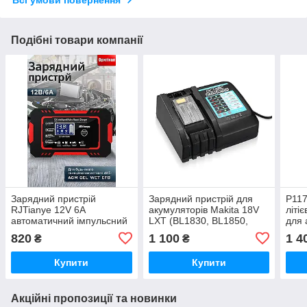
Всі умови повернення
Подібні товари компанії
Зарядний пристрій
Зарядний пристрій для
P117
RJTianye 12V 6A
акумуляторів Makita 18V
літі
автоматичний імпульсний
LXT (BL1830, BL1850,
для 
для автомобільних
BL1860) аналог Replace
12V–
820
1 100
1 4
₴
₴
акумуляторів 4-100 Ah
DC18RC (Євровилка,
P103
Black)
P10
Купити
Купити
Акційні пропозиції та новинки