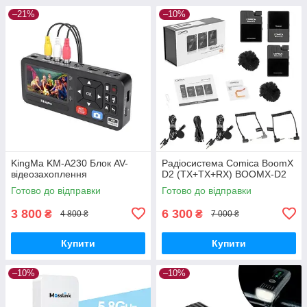
–21%
–10%
KingMa KM-A230 Блок AV-
Радіосистема Comica BoomX
відеозахоплення
D2 (TX+TX+RX) BOOMX-D2
Готово до відправки
Готово до відправки
3 800
6 300
₴
₴
4 800 ₴
7 000 ₴
Купити
Купити
–10%
–10%