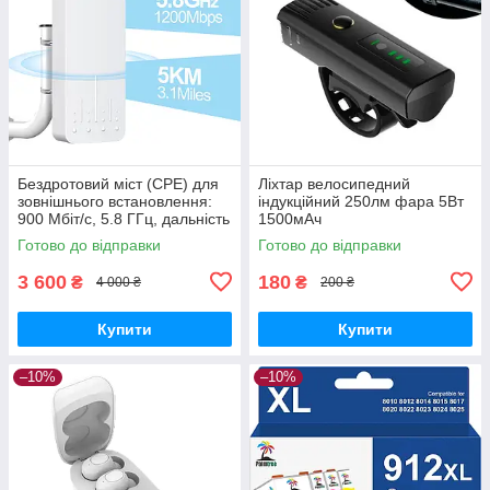
Бездротовий міст (CPE) для
Ліхтар велосипедний
зовнішнього встановлення:
індукційний 250лм фара 5Вт
900 Мбіт/с, 5.8 ГГц, дальність
1500мАч
до 5 км. Точка доступу Wi-Fi,
Готово до відправки
Готово до відправки
бездротовий
3 600
180
₴
₴
4 000 ₴
200 ₴
Купити
Купити
–10%
–10%