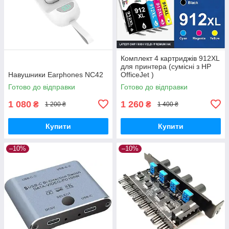
Комплект 4 картриджів 912XL
для принтера (сумісні з HP
Навушники Earphones NC42
OfficeJet )
Готово до відправки
Готово до відправки
1 080
1 260
₴
₴
1 200 ₴
1 400 ₴
Купити
Купити
–10%
–10%