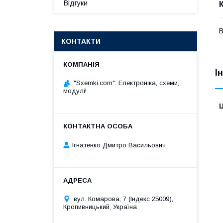
Відгуки
В
КОНТАКТИ
І
"Sxemki.com": Електроніка, схеми,
модулі!
Ц
Ігнатенко Дмитро Васильович
вул. Комарова, 7 (Індекс 25009),
Кропивницький, Україна