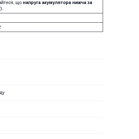
айтеся, що
напруга акумулятора нижча за
у
).
2
ду