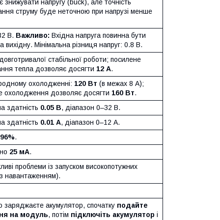
 знижувати напругу (buck), але точність
ання струму буде неточною при напрузі менше
32 В.
Важливо:
Вхідна напруга повинна бути
 вихідну. Мінімальна різниця напруг: 0.8 В.
овготривалої стабільної роботи; посилене
ання тепла дозволяє досягти
12 A
.
родному охолодженні:
120 Вт
(в межах 8 A);
е охолодження дозволяє досягти
160 Вт
.
на здатність
0.05 В
, діапазон 0–32 В.
на здатність
0.01 A
, діапазон 0–12 A.
96%
.
зно
25 мА
.
ливі проблеми із запуском високопотужних
 з навантаженням).
що заряджаєте акумулятор, спочатку
подайте
ня на модуль
, потім
підключіть акумулятор
і