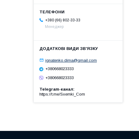
+380 (66) 802-33-33
Менеджер
ignatenko.dima@gmail.com
+380668023333
+380668023333
Telegram-канал
https://t.me/Sxemki_Com