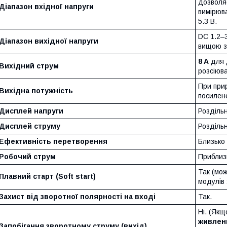
дозволяє
Діапазон вхідної напруги
вимірюв
5.3 В.
DC 1.2–
Діапазон вихідної напруги
вищою за
8 A
для д
Вихідний струм
розсіюв
При при
Вихідна потужність
посилен
Дисплей напруги
Розділь
Дисплей струму
Розділь
Ефективність перетворення
Близько
Робочий струм
Прибли
Так (мож
Плавний старт (Soft start)
модулів
Захист від зворотної полярності на вході
Так.
Ні. (Як
живлен
Запобігання зворотному струму (вихід)