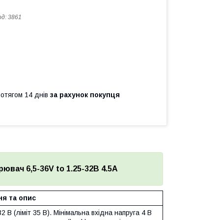
од:
3861
ротягом 14 днів
за рахунок покупця
вач 6,5-36V to 1.25-32В 4.5A
я та опис
2 В (ліміт 35 В). Мінімальна вхідна напруга 4 В