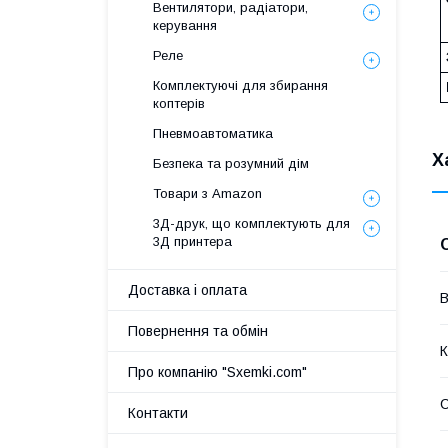
Вентилятори, радіатори,
керування
Реле
Комплектуючі для збирання
коптерів
Пневмоавтоматика
Х
Безпека та розумний дім
Товари з Amazon
3Д-друк, що комплектують для
3Д принтера
Доставка і оплата
В
Повернення та обмін
К
Про компанію "Sxemki.com"
Контакти