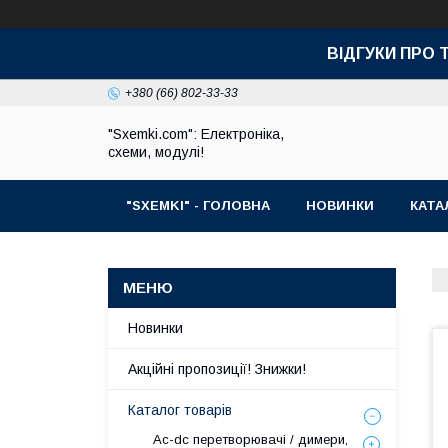
ВІДГУКИ ПРО 
+380 (66) 802-33-33
"Sxemki.com": Електроніка,
схеми, модулі!
"SXEMKI" - ГОЛОВНА
НОВИНКИ
КАТА
Новинки
Акційні пропозиції! Знижки!
Каталог товарів
Ac-dc перетворювачі / димери,