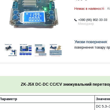
Немає в наявності
К
+380 (66) 802-33-33
Менеджер
повернення товару п
ZK-J5X DC-DC CC/CV знижувальний перетворю
Параметр
Значенн
DC 5.3–3