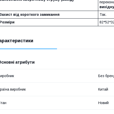
перекон
вихідн
Захист від короткого замикання
Так.
Розміри
82*52*3
арактеристики
Основні атрибути
иробник
Без брен
раїна виробник
Китай
Стан
Новий