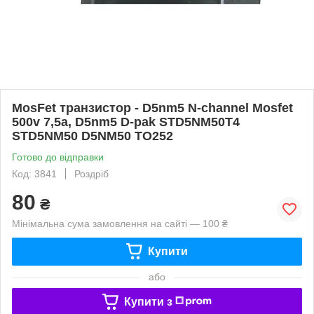
MosFet транзистор - D5nm5 N-channel Mosfet
500v 7,5a, D5nm5 D-pak STD5NM50T4
STD5NM50 D5NM50 TO252
Готово до відправки
Код: 3841
Роздріб
80
₴
Мінімальна сума замовлення на сайті — 100 ₴
Купити
або
Купити з