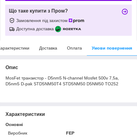
Що таке купити з Пром?
Замовлення під захистом
Доступна доставка
арактеристики
Доставка
Оплата
Умови повернення
Опис
MosFet транзистор - D5nm5 N-channel Mosfet 500v 7,5a,
D5nm5 D-pak STD5NM50T4 STD5NM50 D5NM50 TO252
Характеристики
Основні
Виробник
FEP