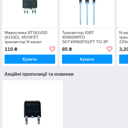
Мікросхема BTS6143D
Транзистор IGBT
N-к
(6143D), MOSFET
40N60NPFD
тран
транзистор N канал
SGT40N60FD1P7 TO-3P
220
BTS6143D 33В 8А, TO252-
Потужний igbt транзистор
збаг
110
85
3,2
₴
₴
5
Силовий транзистор igbt
Купити
Купити
Акційні пропозиції та новинки