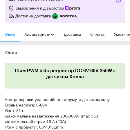
Замовлення під захистом
Доступна доставка
Опис
Характеристики
Доставка
Оплата
Умови п
Опис
Шим PWM bldc регулятор DC 6V-60V 350W з
датчиком Холла
Контролер двигуна постійного струму з датчиком холу
Вхідна напруга: 6-60V
Вага: 81 г
максимальне навантаження 200-300W (max 350)
максимальний струм 16 А (20А)
Розмір продукту ; 63*43*31mm