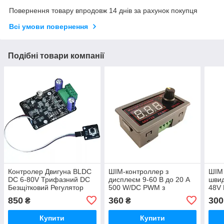
Повернення товару впродовж 14 днів за рахунок покупця
Всі умови повернення
Подібні товари компанії
Контролер Двигуна BLDC
ШІМ-контроллер з
ШІМ 
DC 6-80V Трифазний DC
дисплеєм 9-60 В до 20 А
швид
Безщітковий Регулятор
500 W/DC PWM з
48V
Двигун Без Холла
енкодером 1-99 кГц PWM
850
360
300
₴
₴
ZK-BMG
Купити
Купити