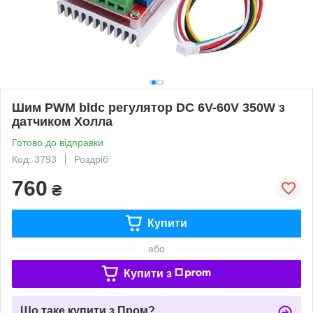
Шим PWM bldc регулятор DC 6V-60V 350W з
датчиком Холла
Готово до відправки
Код: 3793
Роздріб
760
₴
Купити
або
Купити з
Що таке купити з Пром?