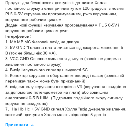
Продукт для безщіткових двигунів із датчиком Холла
постійного струму з електричним кутом 120 градусів, з новим
PL5 0-5V керуванням програмуванням, pwm керуванням,
керуванням робочим циклом.
Додані нові функції керування програмуванням PL 5 0-5V і
керування робочим циклом pwm.
Інтерфейси:
1. MA МB MC Фазовий вихід на двигун
2. 5V GND "Головна плата живиться від джерела живлення 5
В (ток не більш ніж 30 мА).
3. VCC GND Основне живлення двигуна (зовнішнє джерело
живлення постійного струму)
4. Вихід імпульсного сигналу швидкості SC
5. Конектор керування обертанням вперед і назад (зовнішній
перемикач також може бути приєднаний)
6. вхід сигналу керування швидкістю VR (керування швидкістю
за допомогою потенціометра на платі) або зовнішній
аналоговий 0-5 В ШІМ. (Підтримка подвійного входу сигналу
керування швидкістю)
7、Ha Hb Hc + 5V GND сигнал Холла "вхід джерела живлення,
зазвичай, двигуни з Холла мають відповідні 5 дротів.
Приховати