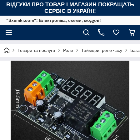
ВІДГУКИ ПРО ТОВАР І МАГАЗИН ПОКРАЩАТЬ
СЕРВІС В УКРАЇНІ!
"Sxemki.com": Електроніка, схеми, модулі!
Товари та послуги
Реле
Таймери, реле часу
Бага