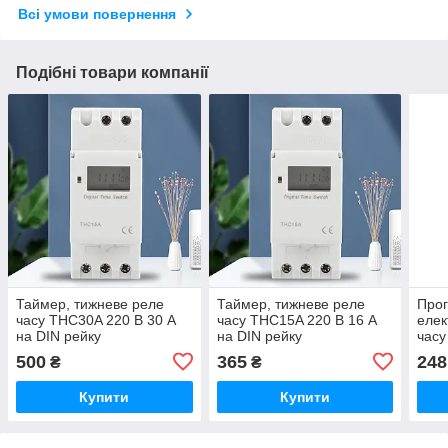
Всі умови повернення
Подібні товари компанії
Таймер, тижневе реле
Таймер, тижневе реле
Про
часу THC30A 220 В 30 А
часу THC15A 220 В 16 А
елек
на DIN рейку
на DIN рейку
часу
500
365
248
₴
₴
Купити
Купити