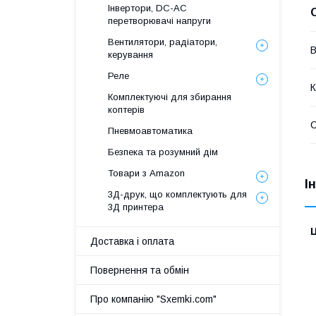
Інвертори, DC-AC
перетворювачі напруги
Вентилятори, радіатори,
В
керування
Реле
К
Комплектуючі для збирання
коптерів
Пневмоавтоматика
Безпека та розумний дім
Товари з Amazon
І
3Д-друк, що комплектують для
3Д принтера
Ц
Доставка і оплата
Повернення та обмін
Про компанію "Sxemki.com"