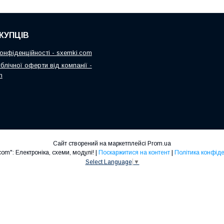
КУПЦІВ
онфіденційності - sxemki.com
блічної оферти від компанії -
m
Сайт створений на маркетплейсі
Prom.ua
"Sxemki.com": Електроніка, схеми, модулі! |
Поскаржитися на контент
|
Політика конфіде
Select Language
▼