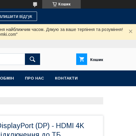
Кошик
алишити відгук
ння найближчим часом. Дякую за ваше терпіння та розуміння!
emki.com"
Кошик
 ОБМІН
ПРО НАС
КОНТАКТИ
isplayPort (DP) - HDMI 4K
підключення до ТБ