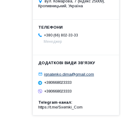
вул. Комарова, 7 (Індекс 25009),
Кропивницький, Україна
+380 (66) 802-33-33
Менеджер
ignatenko.dima@gmail.com
+380668023333
+380668023333
Telegram-канал
https://t.me/Sxemki_Com