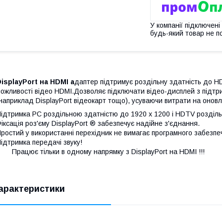
У компанії підключені
будь-який товар не п
isplayPort на HDMI а
даптер підтримує роздільну здатність до H
ожливості відео HDMI.Дозволяє підключати відео-дисплей з підтр
наприклад DisplayPort відеокарт тощо), усуваючи витрати на оновле
ідтримка PC роздільною здатністю до 1920 x 1200 і HDTV розділь
іксація роз'єму DisplayPort ® забезпечує надійне з'єднання.
ростий у використанні перехідник не вимагає програмного забезпе
ідтримка передачі звуку!
рацює тільки в одному напрямку з DisplayPort на HDMI !!!
арактеристики