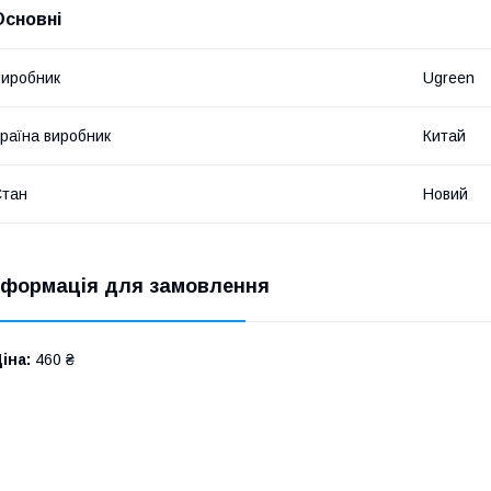
Основні
иробник
Ugreen
раїна виробник
Китай
Стан
Новий
нформація для замовлення
іна:
460 ₴