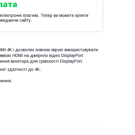
 електронні платежі. Тепер ви можете купити
окидаючи сайту.
DMI 4K і дозволяє повною мірою використовувати
имкою HDMI на джерело відео DisplayPort
ння монітора для сумісності DisplayPort.
ної здатності до 4K.
чення.