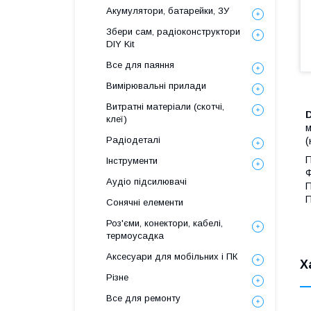
Акумулятори, батарейки, ЗУ
Збери сам, радіоконструктори
DIY Kit
Все для паяння
Вимірювальні прилади
Витратні матеріали (скотчі,
D
клеї)
м
Радіодеталі
(
П
Інструменти
Ф
Аудіо підсилювачі
П
П
Сонячні елементи
П
Роз'єми, конектори, кабелі,
термоусадка
Аксесуари для мобільних і ПК
Х
Різне
Все для ремонту