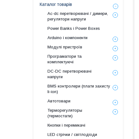
Каталог товарів
Ac-dc перетворювачі / димери,
регулятори напруги
Power Banks і Power Boxes
Arduino і компоненти
Модулі пристроїв
Програматори та
комплектуючі
DC-DC перетворювачі
напруги
BMS контролери (плати захисту
li-ion)
Автотовари
Терморегуляторы
(термостати)
Кнопки і перемикачі
LED стрічки / світлодіоди