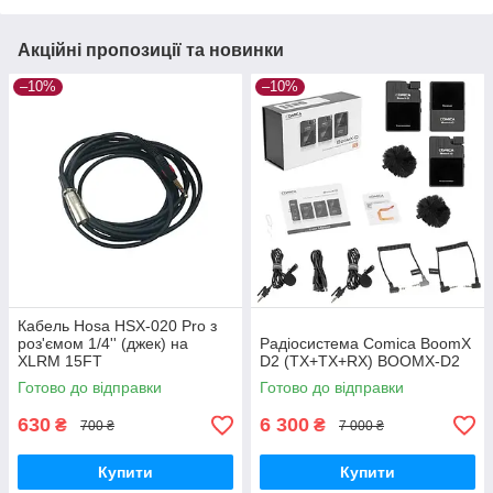
Акційні пропозиції та новинки
–10%
–10%
Кабель Hosa HSX-020 Pro з
роз'ємом 1/4'' (джек) на
Радіосистема Comica BoomX
XLRМ 15FT
D2 (TX+TX+RX) BOOMX-D2
Готово до відправки
Готово до відправки
630
6 300
₴
₴
700 ₴
7 000 ₴
Купити
Купити