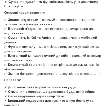
🔹
Сучасний дизайн та функціональність у компактному
брелоку!
🔹
Основні характеристики:
✅
Захист від втрати
– отримуйте сповіщення, якщо речі
залишаються поза досяжністю
✅
Bluetooth-з'єднання
– підключення до смартфона для
відстеження
✅
Сумісність із iOS та Android
– працює через мобільний
додаток
✅
Функція сигналу
– можливість активувати звуковий сигнал
для пошуку речей
✅
Елегантний мінімалістичний дизайн
– стильний аксесуар
у чорному кольорі
✅
Компактний та легкий
– легко кріпиться до сумки, ключів
або гаманця
✅
Змінна батарея
– довговічність та зручність у використанні
Переваги:
✔
Допомагає знайти речі за лічені секунди
✔
Стильний аксесуар, що доповнює будь-який образ
✔
Легке керування через смартфон
✔
Ідеальний подарунок для тих, хто цінує безпеку та
комфорт