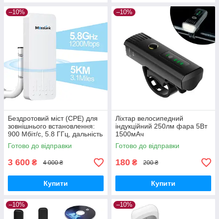
–10%
–10%
Бездротовий міст (CPE) для
Ліхтар велосипедний
зовнішнього встановлення:
індукційний 250лм фара 5Вт
900 Мбіт/с, 5.8 ГГц, дальність
1500мАч
до 5 км. Точка доступу Wi-Fi,
Готово до відправки
Готово до відправки
бездротовий
3 600
180
₴
₴
4 000 ₴
200 ₴
Купити
Купити
–10%
–10%