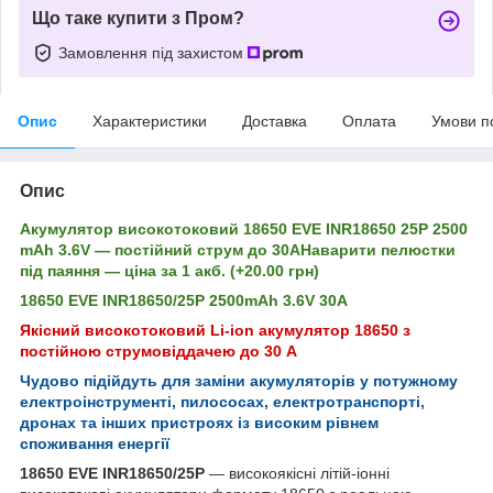
Що таке купити з Пром?
Замовлення під захистом
Опис
Характеристики
Доставка
Оплата
Умови п
Опис
Акумулятор високотоковий 18650 EVE INR18650 25P 2500
mAh 3.6V — постійний струм до 30A
Наварити пелюстки
під паяння — ціна за 1 акб.
(+20.00 грн)
18650 EVE INR18650/25P 2500mAh 3.6V 30A
Якісний високотоковий Li-ion акумулятор 18650 з
постійною струмовіддачею до 30 А
Чудово підійдуть для заміни акумуляторів у потужному
електроінструменті, пилососах, електротранспорті,
дронах та інших пристроях із високим рівнем
споживання енергії
18650 EVE INR18650/25P
— високоякісні літій-іонні