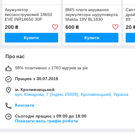
Акумулятор
BMS плата керування
Світ
високострумовий 18650
акумулятора шуруповерта
драй
EVE INR18650 30P
Makita 18V BL1830
89
3000mAh 3.6V - постійний
сумісна з BL1815 BL1860
200
600
20
₴
₴
струм до 30A
LXT400 Bl1850
Купити
Купити
Про нас
98% позитивних з 1783 відгуків за рік
Працює з 30.07.2018
м. Кропивницький
вул. Комарова, 7 (Індекс 25009), Кропивницький, Україна
Контакти
Сьогодні працює з 09:00 до 18:00
Показати весь графік роботи