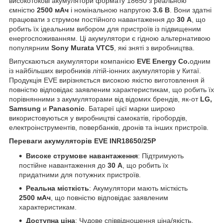
високотокові акумулятори формату 18650 з реальною
ємністю
2500 мАч
і номінальною напругою
3.6 В
. Вони здатні
працювати з струмом постійного навантаження до
30 А
, що
робить їх ідеальним вибором для пристроїв із підвищеним
енергоспоживанням. Ці акумулятори є гідною альтернативою
популярним
Sony Murata VTC5
, які зняті з виробництва.
Випускаються акумулятори компанією
EVE Energy Co.
одним
із найбільших виробників літій-іонних акумуляторів у Китаї.
Продукція EVE вирізняється високою якістю виготовлення й
повністю відповідає заявленим характеристикам, що робить їх
порівнянними з акумуляторами від відомих брендів, як-от
LG,
Samsung
и
Panasonic
. Батареї цієї марки широко
використовуються у виробництві самокатів, гіробордів,
електроінструментів, повербанків, дронів та інших пристроїв.
Переваги акумуляторів EVE INR18650/25P
Високе струмове навантаження
: Підтримують
постійне навантаження до
30 А
, що робить їх
придатними для потужних пристроїв.
Реальна місткість
: Акумулятори мають місткість
2500 мАч
, що повністю відповідає заявленим
характеристикам.
Доступна ціна
: Чудове співвідношення ціна/якість,