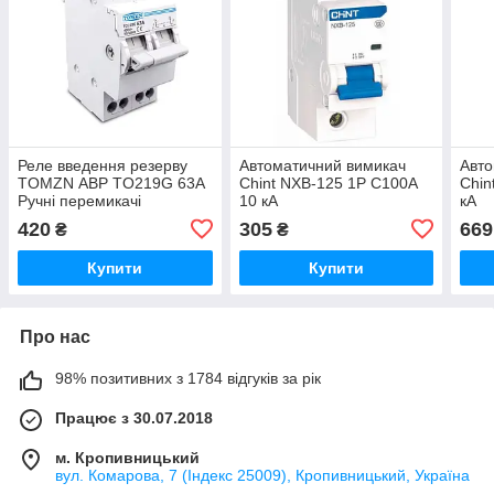
Реле введення резерву
Автоматичний вимикач
Авто
TOMZN АВР TO219G 63А
Chint NXB-125 1P C100А
Chin
Ручні перемикачі
10 кА
кА
введення резерву I-0-II
420
305
669
₴
₴
для зарядної станції
Купити
Купити
Про нас
98% позитивних з 1784 відгуків за рік
Працює з 30.07.2018
м. Кропивницький
вул. Комарова, 7 (Індекс 25009), Кропивницький, Україна