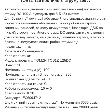
TOB1Z-125 постійного струму 100 А
Автоматичний однополюсний автомат (вимикач) постійного
струму DC 100 А підходить для 3-5 кВт систем.
Для безпечної комутації або аварійного спрацьовування в разі
короткого замикання або перевищення робочого струму
сонячних панелей, захисту акумуляторів, інверторів, ДБЖ по
низькій стороні постійного струму. DC автомати мають велику
дугогасильну камеру, на відміну від змінного струму, й можуть
безпечно комутувати великі робочі струми під
навантаженням.
Кабель до 25 квадратов.
Характеристики:
Модель продукту: TOMZN TOB1Z-125DC
Полюс: 1P
Номінальний струм (А): 100
Номінальна напруга (В пост. струму): 250
Вимикальна здатність (кА): 10
Характеристична крива: C
Робоча температура: -10 +40
Клас захисту: IP20
Стандарт: IEC60947: 2
Електричний термін експлуатації: Не менш ніж 8000 разів
Механічний термін експлуатації: Не менш ніж 20000 разів