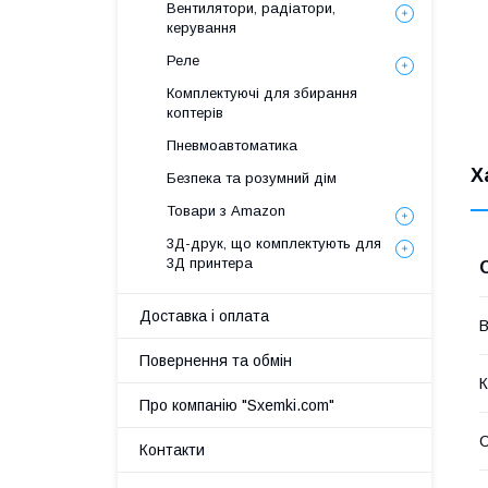
Вентилятори, радіатори,
керування
Реле
Комплектуючі для збирання
коптерів
Пневмоавтоматика
Х
Безпека та розумний дім
Товари з Amazon
3Д-друк, що комплектують для
3Д принтера
Доставка і оплата
В
Повернення та обмін
К
Про компанію "Sxemki.com"
Контакти