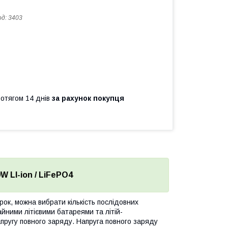
од:
3403
ротягом 14 днів
за рахунок покупця
 LI-ion / LiFePO4
рок, можна вибрати кількість послідовних
айними літієвими батареями та літій-
ругу повного заряду. Напруга повного заряду