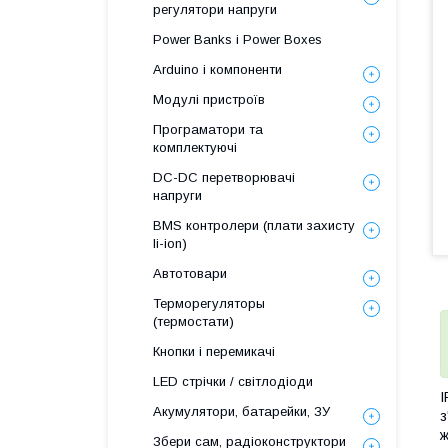
регулятори напруги
Power Banks і Power Boxes
Arduino і компоненти
Модулі пристроїв
Програматори та
комплектуючі
DC-DC перетворювачі
напруги
BMS контролери (плати захисту
li-ion)
Автотовари
Терморегуляторы
(термостати)
Кнопки і перемикачі
LED стрічки / світлодіоди
I
Акумулятори, батарейки, ЗУ
з
ж
Збери сам, радіоконструктори