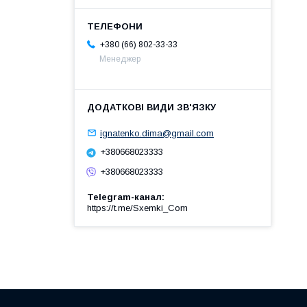
+380 (66) 802-33-33
Менеджер
ignatenko.dima@gmail.com
+380668023333
+380668023333
Telegram-канал
https://t.me/Sxemki_Com