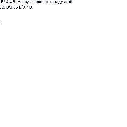
 В/ 4,4 В. Напруга повного заряду літій-
6 В/3,65 В/3,7 В.
;