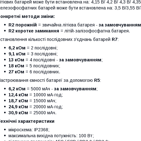
ітієвих батарей може бути встановлена на: 4,15 В/ 4,2 В/ 4,3 В/ 4,35
елезофосфатних батарей може бути встановлена на: 3,5 В/3,55 В/3,
онкретні методи зміни:
R2 порожній
= звичайна літієва батарея -
за замовчуванням
R2 коротке замикання
= літій-залізофосфатна батарея.
становлення кількості послідовних з'єднань батарей
R7
:
6,2 кОм
= 2 послідовні;
9,1 кОм
= 3 послідовні;
13
кОм
= 4 послідовні -
за замовчуванням
;
18 кОм
= 5 послідовних;
27 кОм
= 6 послідовних.
астроювання ємності батареї за допомогою
R5
:
6,2 кОм
= 5000 мАч -
за замовчуванням
;
12,4 кОм
= 10000 мА·год;
18,7 кОм
= 15000 мАч;
24,9 кОм
= 20000 мА·год;
30,9 кОм
= 25000 мАч.
ехнічні характеристики
мікросхема: IP2368;
максимальна вихідна потужність: 100 Вт;