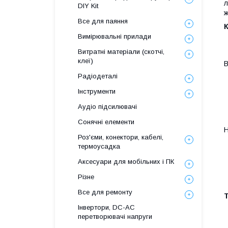
л
DIY Kit
ж
Все для паяння
К
Вимірювальні прилади
Витратні матеріали (скотчі,
клеї)
В
Радіодеталі
Інструменти
Аудіо підсилювачі
Сонячні елементи
Н
Роз'єми, конектори, кабелі,
термоусадка
Аксесуари для мобільних і ПК
Різне
Все для ремонту
Т
Інвертори, DC-AC
перетворювачі напруги