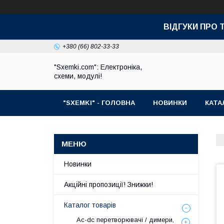
ВІДГУКИ ПРО 
+380 (66) 802-33-33
"Sxemki.com": Електроніка,
схеми, модулі!
"SXEMKI" - ГОЛОВНА
НОВИНКИ
КАТА
Новинки
Акційні пропозиції! Знижки!
Каталог товарів
Ac-dc перетворювачі / димери,