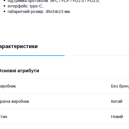
підтримка протоколів: AFC / FCP / PD2.0 / PD3.0;
інтерфейс: type-C;
габаритний розмір: 49х34х13 мм.
арактеристики
Основні атрибути
иробник
Без брен
раїна виробник
Китай
Стан
Новий