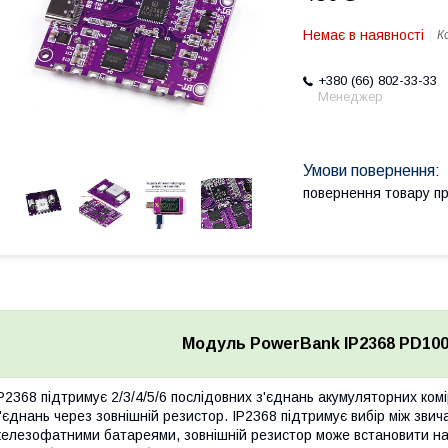
Немає в наявності
К
+380 (66) 802-33-33
Менеджер
повернення товару п
Модуль PowerBank IP2368 PD100W
P2368 підтримує 2/3/4/5/6 послідовних з'єднань акумуляторних комі
'єднань через зовнішній резистор. IP2368 підтримує вибір між звич
елезофатними батареями, зовнішній резистор може встановити нап