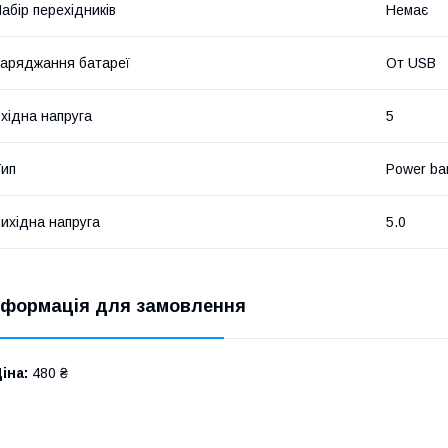
абір перехідників
Немає
аряджання батареї
От USB
хідна напруга
5
ип
Power ba
ихідна напруга
5.0
нформація для замовлення
іна:
480 ₴