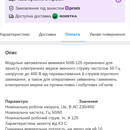
Замовлення під захистом
Доступна доставка
Характеристики
Доставка
Оплата
Умови повернення
Опис
Модульні автоматичні вимикачі NXB-125 призначені для
захисту електричних мереж змінного струму частотою 50 Гц
напругою до 400 В від перевантаження й струмів короткого
замикання, а також для оперативних увімкнень і вимкнень
електричних мереж на промислових і побутових об'єктів.
Параметри Значення
Номінальна робоча напруга, Ue, В АС 230/400
Номінальна частота, Гц 50/60
Номінальний робочий струм, In, А 125
Характеристика захисту від КЗ С
Гранична вимикальна здатність, не менш ніж кА 10