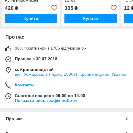
Ручні перемикачі
10 кА
°C..
введення резерву I-0-II
420
305
12
₴
₴
для зарядної станції
Купити
Купити
Про нас
98% позитивних з 1785 відгуків за рік
Працює з 30.07.2018
м. Кропивницький
вул. Комарова, 7 (Індекс 25009), Кропивницький, Україна
Контакти
Сьогодні працює з 09:00 до 14:00
Показати весь графік роботи
Про нас