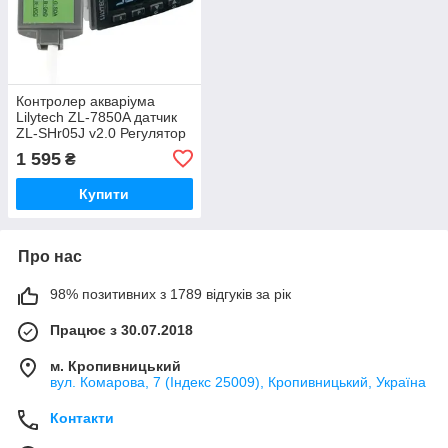
Контролер акваріума
Lilytech ZL-7850A датчик
ZL-SHr05J v2.0 Регулятор
температури, вологості 0-
1 595
₴
80%RH
Купити
Про нас
98% позитивних з 1789 відгуків за рік
Працює з 30.07.2018
м. Кропивницький
вул. Комарова, 7 (Індекс 25009), Кропивницький, Україна
Контакти