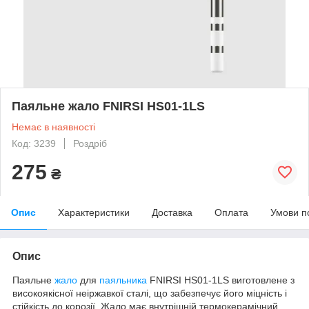
Паяльне жало FNIRSI HS01-1LS
Немає в наявності
Код: 3239
Роздріб
275
₴
Опис
Характеристики
Доставка
Оплата
Умови п
Опис
Паяльне
жало
для
паяльника
FNIRSI
HS01-1LS
виготовлене з
високоякісної неіржавкої сталі, що забезпечує його міцність і
стійкість до корозії. Жало має внутрішній термокерамічний