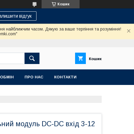
Кошик
алишити відгук
ння найближчим часом. Дякую за ваше терпіння та розуміння!
emki.com"
Кошик
 ОБМІН
ПРО НАС
КОНТАКТИ
ний модуль DC-DC вхід 3-12