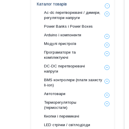
Каталог товарів
Ac-dc перетворювачі / димери,
регулятори напруги
Power Banks і Power Boxes
Arduino і компоненти
Модулі пристроїв
Програматори та
комплектуючі
DC-DC перетворювачі
напруги
BMS контролери (плати захисту
li-ion)
Автотовари
Терморегуляторы
(термостати)
Кнопки і перемикачі
LED стрічки / світлодіоди