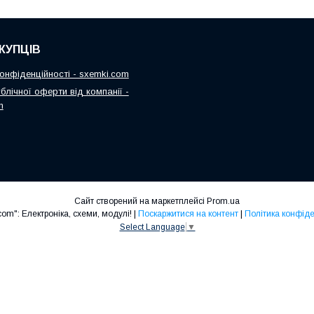
КУПЦІВ
онфіденційності - sxemki.com
блічної оферти від компанії -
m
Сайт створений на маркетплейсі
Prom.ua
"Sxemki.com": Електроніка, схеми, модулі! |
Поскаржитися на контент
|
Політика конфіде
Select Language
▼