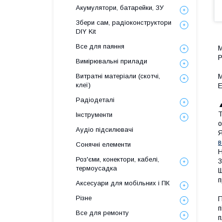
Акумулятори, батарейки, ЗУ
Збери сам, радіоконструктори
DIY Kit
Все для паяння
М
Р
Вимірювальні прилади
М
Витратні матеріали (скотчі,
клеї)
Е
Радіодеталі
Т
Інструменти
о
Аудіо підсилювачі
Я
в
Сонячні елементи
Н
Роз'єми, конектори, кабелі,
3
термоусадка
Щ
п
Аксесуари для мобільних і ПК
Різне
П
п
Все для ремонту
п