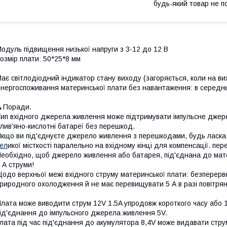
будь-який товар не п
одуль підвищення низької напруги з 3-12 до 12 В
озмір плати: 50*25*8 мм
ає світлодіодний індикатор стану виходу (загоряється, коли на в
нергоспоживання материнської плати без навантаження: в середн
▲Поради.
ип вхідного джерела живлення може підтримувати імпульсне джере
лив'яно-кислотні батареї без перешкод.
кщо ви під'єднуєте джерело живлення з перешкодами, будь ласка,
ел
икої місткості паралельно на вхідному кінці для компенсації. пе
еобхідно, щоб джерело живлення або батарея, під'єднана до мате
 А струми!
одо верхньої межі вхідного струму материнської плати: безперерв
риродного охолодження й не має перевищувати 5 А в разі повітря
лата може виводити струм 12V 1.5A упродовж короткого часу або 1
ід'єднання до імпульсного джерела живлення 5V.
лата під час під'єднання до акумулятора 8,4V може видавати струм