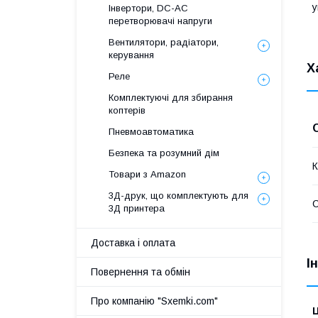
у
Інвертори, DC-AC
перетворювачі напруги
Вентилятори, радіатори,
керування
Х
Реле
Комплектуючі для збирання
коптерів
Пневмоавтоматика
Безпека та розумний дім
К
Товари з Amazon
3Д-друк, що комплектують для
3Д принтера
Доставка і оплата
І
Повернення та обмін
Про компанію "Sxemki.com"
Ц