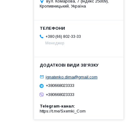
вул. Комарова, 7 (Індекс 25009),
Кропивницький, Україна
+380 (66) 802-33-33
Менеджер
ignatenko.dima@gmail.com
+380668023333
+380668023333
Telegram-канал
https://t.me/Sxemki_Com