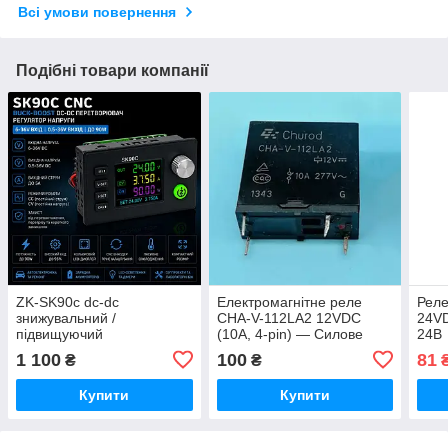
Всі умови повернення
Подібні товари компанії
ZK-SK90c dc-dc
Електромагнітне реле
Рел
знижувальний /
CHA-V-112LA2 12VDC
24VD
підвищуючий
(10A, 4-pin) — Силове
24В
перетворювач CC|CV 0,5-
малогабаритне реле
1 100
100
81
₴
₴
36V 5A
Купити
Купити