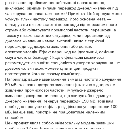
розв'язання проблеми нестабільності навантаження,
викликаної різними типами перешкод джерел живлення під
час керування навантаженнями! Примітка. Цей продукт може
усунути тільки частину перешкод. Його основна мета —
фільтрувати низькочастотні перешкоди від мережі змінного
струму або фільтрувати промислові частотні перешкоди, а
також у низькочастотних ситуаціях, коли перешкоди від
джерела живлення немає. високий, якщо є серйозні
перешкоди від джерела живлення або деяких
електроприладів. Ефект перешкод не ідеальний, оскільки
смуга частота безладу. Якщо є фінансові можливості,
рекомендується знайти спеціаліста з джерел харчування. не
дозволено, ви також можете купити цей продукт і
протестувати його на своєму комп'ютері!
Наприклад: ваше навантаження вимагає чистоти харчування
50 мВ, але ваше джерело живлення (включно з джерелом
живлення промислової частоти, імпульсне джерело
живлення, джерело живлення, що знижує або підвищує
джерело живлення) генерує перешкоди 150 мВ, тоді вам
необхідно пропустити фільтр відфільтровує перешкоди 100
мВ, інакше ваш пристрій не працюватиме належним
способом.
Цей продукт являє собою універсальну модель заввишки
приблизно 12 мм. Висота після з клемами становить