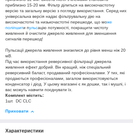
приблизно 15-20 мм. Фільтр ділиться на високочастотну
версію та загальну версію з погляду використання. Серед них
універсальна версія надає фільтрувальну дію на
високочастотні та низькочастотні перешкоди, що мо
же
поліпшит
и п
ульс
ацію потужності, покращити чистоту
живлення й очистити джерело живлення для зменшення
сигналів перешкод!
Пульсації джерела живлення знизилися до рівня менш ніж 20
мВ.
Під час використання реверсивної фільтрації джерела
живлення ефект добрий. Він кращий, ніж спеціальний
реверсивний баласт, продаваний професіоналами. У тих, які
продаються професіоналами, загалом використовуються
конденсатор і діод. У цьому магазині є як дошки, так і мушлі, і
вас можуть навчити поєднувати їх.
Комплект містить:
1шт. DC CLC
Приховати
Характеристики