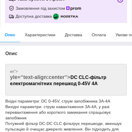
Замовлення під захистом
Доступна доставка
Опис
Характеристики
Доставка
Оплата
Умови п
Опис
en">
yle="text-align:center">
DC CLC-фільтр
електромагнітних перешкод 0-45V 4A
Вхідні параметри: DC 0-45V, струм запобіжника 3A-4A
Вихідні параметри: струм навантаження 3A-4A, у разі
перевантаження або короткого замикання спрацьовує
запобіжник
Потужний фільтр DC-DC CLC фільтрує перешкоди, зменшує
пульсацію й очищає джерело живлення. Він підходить для