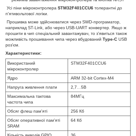
Усі піни мікроконтролера
STM32F401CCU6
толерантні до
п'ятивольтової логіки.
Прошивка може здійснюватися через SWD-програматор,
наприклад ST-Link, або через USB-UART конвертер. Якщо ж
прошити в чип спеціальний завантажувач, то з'явиться також
можливість прошивання чипа через вбудований
Type-C
USB
роз'єм.
Характеристики:
Використаний
STM32F401CCU6
мікроконтролер
Ядро
ARM 32-bit Cortex-M4
Напруга живлення плати
2,7…5В
Максимальна тактова
84МГц
частота чипа
Обсяг флеш пам'яті
256 Кб
Обсяг оперативної пам'яті
64 Кб
SRAM
Кількість виводів GPIO
36