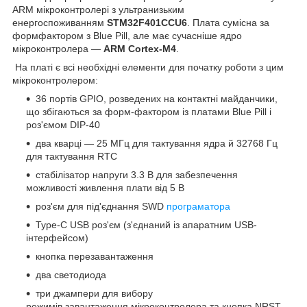
ARM мікроконтролері з ультранизьким
енергоспоживанням
STM32F401CCU6
. Плата сумісна за
формфактором з Blue Pill, але має сучасніше ядро
мікроконтролера —
ARM Cortex-M4
.
На платі є всі необхідні елементи для початку роботи з цим
мікроконтролером:
36 портів GPIO, розведених на контактні майданчики,
що збігаються за форм-фактором із платами Blue Pill і
роз'ємом DIP-40
два кварці — 25 МГц для тактування ядра й 32768 Гц
для тактування RTC
стабілізатор напруги 3.3 В для забезпечення
можливості живлення плати від 5 В
роз'єм для під'єднання SWD
програматора
Type-C USB роз'єм (з'єднаний із апаратним USB-
інтерфейсом)
кнопка перезавантаження
два светодиода
три джампери для вибору
режимів завантаження мікроконтролера та кнопка NRST