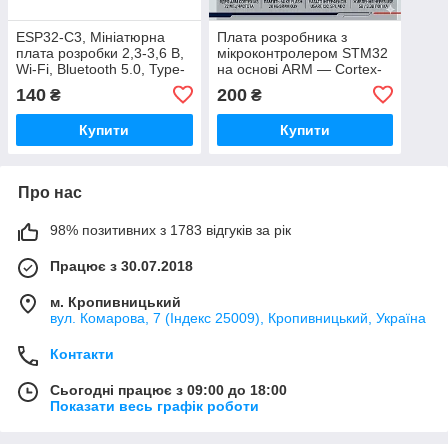
ESP32-C3, Мініатюрна
Плата розробника з
плата розробки 2,3-3,6 В,
мікроконтролером STM32
Wi-Fi, Bluetooth 5.0, Type-
на основі ARM — Cortex-
C, USB
M 64 КБ STM32F103C8T6
140
200
₴
₴
Type-C
Купити
Купити
Про нас
98% позитивних з 1783 відгуків за рік
Працює з 30.07.2018
м. Кропивницький
вул. Комарова, 7 (Індекс 25009), Кропивницький, Україна
Контакти
Сьогодні працює з 09:00 до 18:00
Показати весь графік роботи