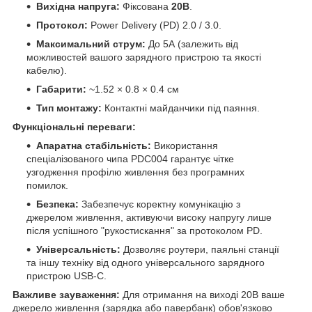
Вихідна напруга:
Фіксована
20В
.
Протокол:
Power Delivery (PD) 2.0 / 3.0.
Максимальний струм:
До 5А (залежить від
можливостей вашого зарядного пристрою та якості
кабелю).
Габарити:
~1.52 × 0.8 × 0.4 см
Тип монтажу:
Контактні майданчики під паяння.
Функціональні переваги:
Апаратна стабільність:
Використання
спеціалізованого чипа PDC004 гарантує чітке
узгодження профілю живлення без програмних
помилок.
Безпека:
Забезпечує коректну комунікацію з
джерелом живлення, активуючи високу напругу лише
після успішного "рукостискання" за протоколом PD.
Універсальність:
Дозволяє роутери, паяльні станції
та іншу техніку від одного універсального зарядного
пристрою USB-C.
Важливе зауваження:
Для отримання на виході 20В ваше
джерело живлення (зарядка або павербанк) обов'язково