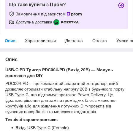
Що таке купити з Пром?
Замовлення під захистом
Доступна доставка
Опис
Характеристики
Доставка
Оплата
Умови п
Опис
USB-C PD Тригер PDC004-PD (Вихід 20В) — Модуль
живлення для DIY
PDC004-PD — це компактний апаратний контролер, який
дозволяє отримати стабільну напругу 20В з будь-якого порту
USB Type-C, що підтримує протокол Power Delivery. Це
ідеальне рішення для заміни громіздких блоків живлення
ноутбуків або для живлення потужних DIY-проектів від
сучасних павербанків та мережевих адаптерів.
Технічні характеристики:
Вхід:
USB Type-C (Female).