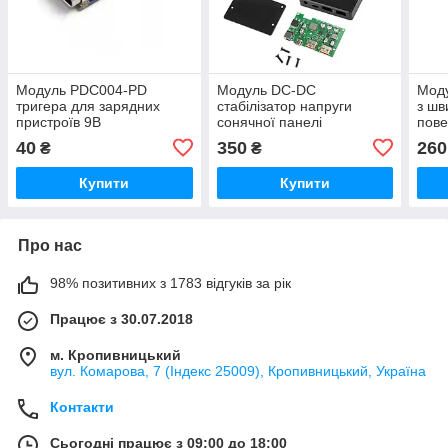
Модуль PDC004-PD
Модуль DC-DC
Моду
тригера для зарядних
стабілізатор напруги
з шв
пристроїв 9В
сонячної панелі
пове
USB+DC+Type-C QC/PD
QC, 
40
350
260
₴
₴
драйвер для сонячних
батарей
Купити
Купити
Про нас
98% позитивних з 1783 відгуків за рік
Працює з 30.07.2018
м. Кропивницький
вул. Комарова, 7 (Індекс 25009), Кропивницький, Україна
Контакти
Сьогодні працює з 09:00 до 18:00