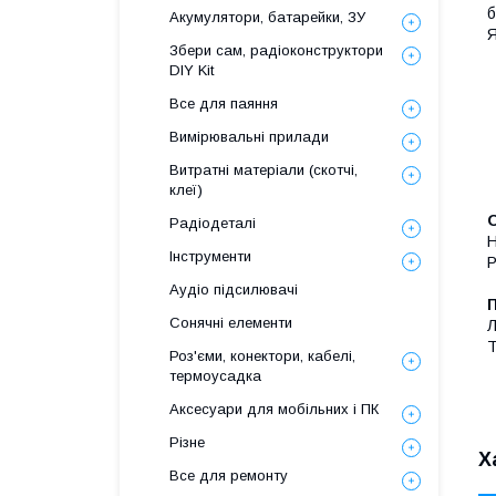
б
Акумулятори, батарейки, ЗУ
Я
Збери сам, радіоконструктори
DIY Kit
Все для паяння
Вимірювальні прилади
Витратні матеріали (скотчі,
клеї)
Радіодеталі
Н
Інструменти
Р
Аудіо підсилювачі
Сонячні елементи
Л
Т
Роз'єми, конектори, кабелі,
термоусадка
Аксесуари для мобільних і ПК
Різне
Х
Все для ремонту