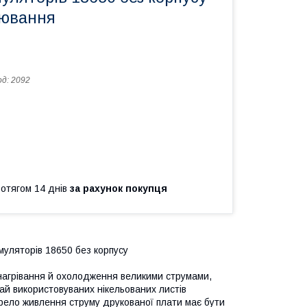
рювання
од:
2092
ротягом 14 днів
за рахунок покупця
муляторів 18650 без корпусу
нагрівання й охолодження великими струмами,
ай використовуваних нікельованих листів
ерело живлення струму друкованої плати має бути