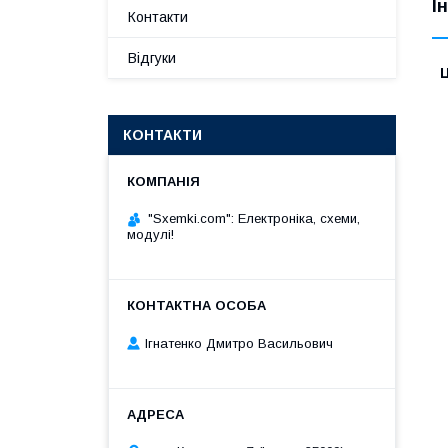
І
Контакти
Відгуки
Ц
КОНТАКТИ
"Sxemki.com": Електроніка, схеми,
модулі!
Ігнатенко Дмитро Васильович