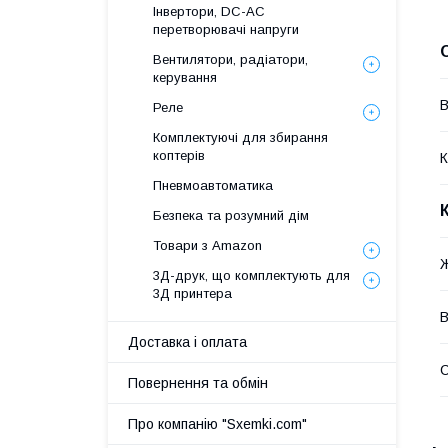
Інвертори, DC-AC
перетворювачі напруги
Вентилятори, радіатори,
керування
В
Реле
Комплектуючі для збирання
коптерів
К
Пневмоавтоматика
Безпека та розумний дім
Товари з Amazon
3Д-друк, що комплектують для
3Д принтера
В
Доставка і оплата
Повернення та обмін
Про компанію "Sxemki.com"