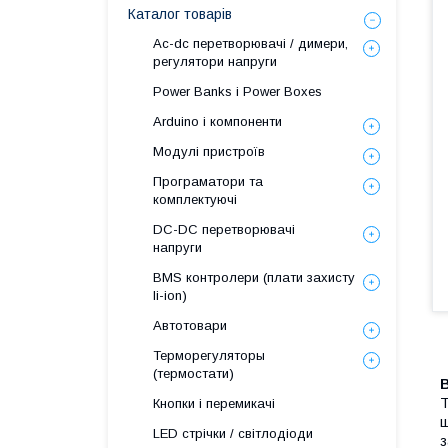
Каталог товарів
Ac-dc перетворювачі / димери,
регулятори напруги
Power Banks і Power Boxes
Arduino і компоненти
Модулі пристроїв
Програматори та
комплектуючі
DC-DC перетворювачі
напруги
BMS контролери (плати захисту
li-ion)
Автотовари
Терморегуляторы
(термостати)
Т
Кнопки і перемикачі
щ
LED стрічки / світлодіоди
з