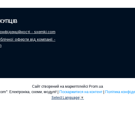
КУПЦІВ
онфіденційності - sxemki.com
блічної оферти від компанії -
m
Сайт створений на маркетплейсі
Prom.ua
"Sxemki.com": Електроніка, схеми, модулі! |
Поскаржитися на контент
|
Політика конфіде
Select Language
▼