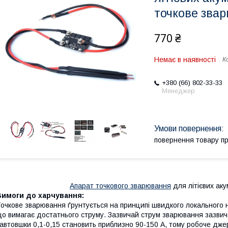
точкове зва
770 ₴
Немає в наявності
К
+380 (66) 802-33-33
Менеджер
повернення товару п
Апарат точкового зварювання
для літієвих аку
Вимоги до харчування:
очкове зварювання ґрунтується на принципі швидкого локального 
о вимагає достатнього струму. Зазвичай струм зварювання зазвич
автовшки 0,1-0,15 становить приблизно 90-150 А, тому робоче дж