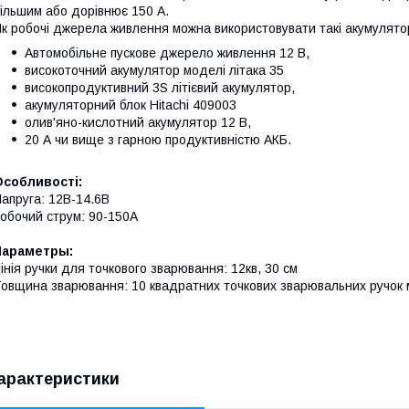
ільшим або дорівнює 150 А.
к робочі джерела живлення можна використовувати такі акумулятор
Автомобільне пускове джерело живлення 12 В,
високоточний акумулятор моделі літака 35
високопродуктивний 3S літієвий акумулятор,
акумуляторний блок Hitachi 409003
олив'яно-кислотний акумулятор 12 В,
20 А чи вище з гарною продуктивністю АКБ.
Особливості:
апруга: 12В-14.6В
обочий струм: 90-150A
Параметры:
інія ручки для точкового зварювання: 12кв, 30 см
овщина зварювання: 10 квадратних точкових зварювальних ручок м
арактеристики