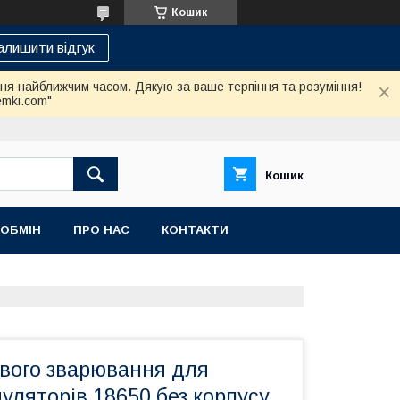
Кошик
алишити відгук
ння найближчим часом. Дякую за ваше терпіння та розуміння!
emki.com"
Кошик
 ОБМІН
ПРО НАС
КОНТАКТИ
ового зварювання для
муляторів 18650 без корпусу