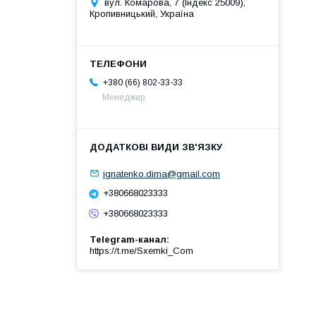
вул. Комарова, 7 (Індекс 25009),
Кропивницький, Україна
+380 (66) 802-33-33
Менеджер
ignatenko.dima@gmail.com
+380668023333
+380668023333
Telegram-канал
https://t.me/Sxemki_Com