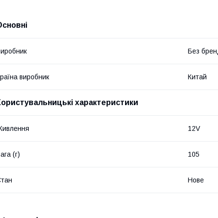
Основні
иробник
Без брен
раїна виробник
Китай
Користувальницькі характеристики
Живлення
12V
ага (г)
105
Стан
Нове