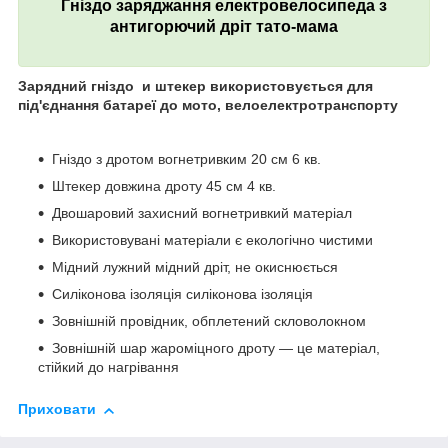
Гніздо заряджання електровелосипеда з
антигорючий дріт тато-мама
Зарядний
гніздо и
штекер використовується для
під'єднання батареї до мото, велоелектротранспорту
Гніздо з дротом вогнетривким
20 см
6 кв.
Штекер довжина дроту 45 см 4
кв.
Двошаровий захисний вогнетривкий матеріал
Використовувані матеріали є екологічно чистими
Мідний лужний мідний дріт, не окиснюється
Силіконова ізоляція силіконова ізоляція
Зовнішній провідник, обплетений скловолокном
Зовнішній шар жароміцного дроту — це матеріал,
стійкий до нагрівання
Приховати