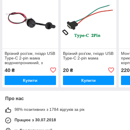
Врізний роз'єм, гніздо USB
Врізний роз'єм, гніздо USB
Монт
Type-C 2-pin мама
Type-C 2-pin мама
прик
водонепроникний, з
корп
гайкою
40
20
220
₴
₴
Купити
Купити
Про нас
98% позитивних з 1784 відгуків за рік
Працює з 30.07.2018