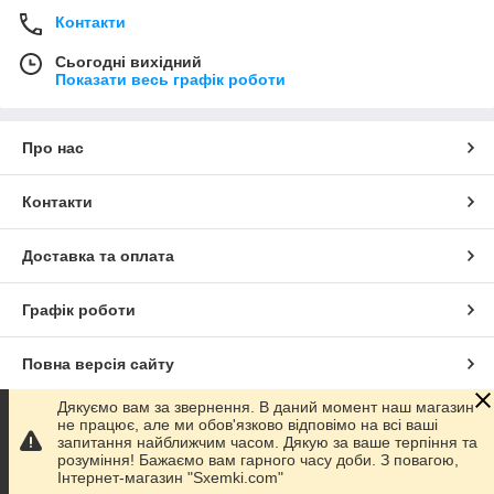
Контакти
Сьогодні вихідний
Показати весь графік роботи
Про нас
Контакти
Доставка та оплата
Графік роботи
Повна версія сайту
Дякуємо вам за звернення. В даний момент наш магазин
Сайт створено на маркетплейсі
Prom.ua
не працює, але ми обов'язково відповімо на всі ваші
запитання найближчим часом. Дякую за ваше терпіння та
розуміння! Бажаємо вам гарного часу доби. З повагою,
Політика конфіденційності
Інтернет-магазин "Sxemki.com"