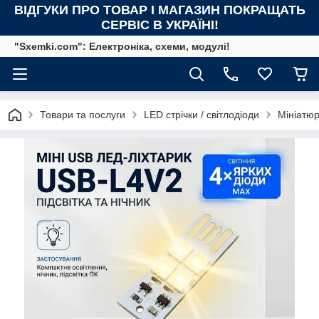
ВІДГУКИ ПРО ТОВАР І МАГАЗИН ПОКРАЩАТЬ
СЕРВІС В УКРАЇНІ!
"Sxemki.com": Електроніка, схеми, модулі!
Товари та послуги
LED стрічки / світлодіоди
Мініатюр