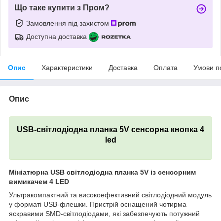
Що таке купити з Пром?
Замовлення під захистом
Доступна доставка
Опис
Характеристики
Доставка
Оплата
Умови п
Опис
USB-світлодіодна планка 5V сенсорна кнопка 4
led
Мініатюрна USB світлодіодна планка 5V із сенсорним
вимикачем 4 LED
Ультракомпактний та високоефективний світлодіодний модуль
у форматі USB-флешки. Пристрій оснащений чотирма
яскравими SMD-світлодіодами, які забезпечують потужний