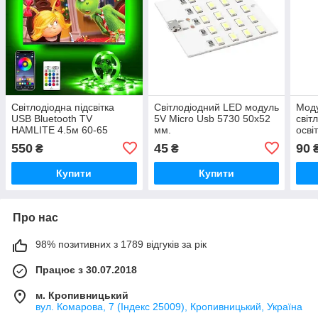
Світлодіодна підсвітка
Світлодіодний LED модуль
Моду
USB Bluetooth TV
5V Micro Usb 5730 50x52
світ
HAMLITE 4.5м 60-65
мм.
осві
дюймів.
PWM
550
45
90
₴
₴
миго
LED 
Купити
Купити
Про нас
98% позитивних з 1789 відгуків за рік
Працює з 30.07.2018
м. Кропивницький
вул. Комарова, 7 (Індекс 25009), Кропивницький, Україна