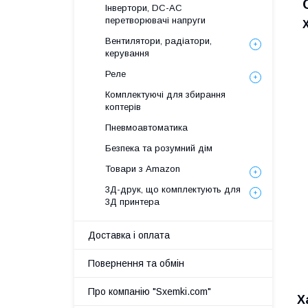
Інвертори, DC-AC
перетворювачі напруги
Вентилятори, радіатори,
керування
Реле
Комплектуючі для збирання
коптерів
Пневмоавтоматика
Безпека та розумний дім
Товари з Amazon
3Д-друк, що комплектують для
3Д принтера
Доставка і оплата
Повернення та обмін
Про компанію "Sxemki.com"
Х