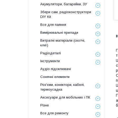
Акумулятори, батарейки, ЗУ
Збери сам, радіоконструктори
DIY Kit
Все для паяння
Вимірювальні прилади
Н
Витратні матеріали (скотчі,
клеї)
П
Радіодеталі
т
Ц
Інструменти
с
Аудіо підсилювачі
р
С
Сонячні елементи
п
Роз'єми, конектори, кабелі,
Ц
термоусадка
ш
П
Аксесуари для мобільних і ПК
а
б
Різне
Все для ремонту