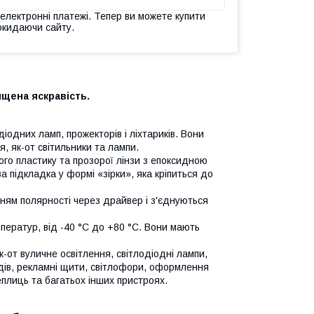
 електронні платежі. Тепер ви можете купити
окидаючи сайту.
ищена яскравість.
іодних ламп, прожекторів і ліхтариків. Вони
, як-от світильники та лампи.
ого пластику та прозорої лінзи з епоксидною
підкладка у формі «зірки», яка кріпиться до
анням полярності через драйвер і з'єднуються
ператур, від -40 °C до +80 °C. Вони мають
к-от вуличне освітлення, світлодіодні лампи,
адів, рекламні щити, світлофори, оформлення
 теплиць та багатьох інших пристроях.