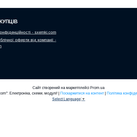
КУПЦІВ
онфіденційності - sxemki.com
блічної оферти від компанії -
m
Сайт створений на маркетплейсі
Prom.ua
"Sxemki.com": Електроніка, схеми, модулі! |
Поскаржитися на контент
|
Політика конфіде
Select Language
▼