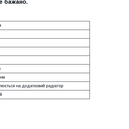
е бажано.
м
В
м
 нм
люється на додатковий радіатор
й
ї