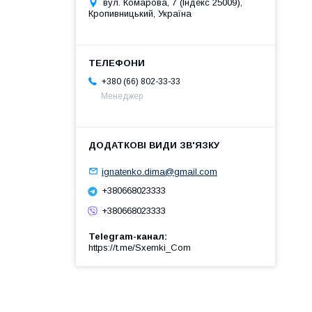
вул. Комарова, 7 (Індекс 25009),
Кропивницький, Україна
+380 (66) 802-33-33
Менеджер
ignatenko.dima@gmail.com
+380668023333
+380668023333
Telegram-канал
https://t.me/Sxemki_Com