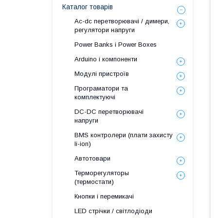
Каталог товарів
Ac-dc перетворювачі / димери,
регулятори напруги
Power Banks і Power Boxes
Arduino і компоненти
Модулі пристроїв
Програматори та
комплектуючі
DC-DC перетворювачі
напруги
BMS контролери (плати захисту
li-ion)
Автотовари
Терморегуляторы
(термостати)
Кнопки і перемикачі
LED стрічки / світлодіоди