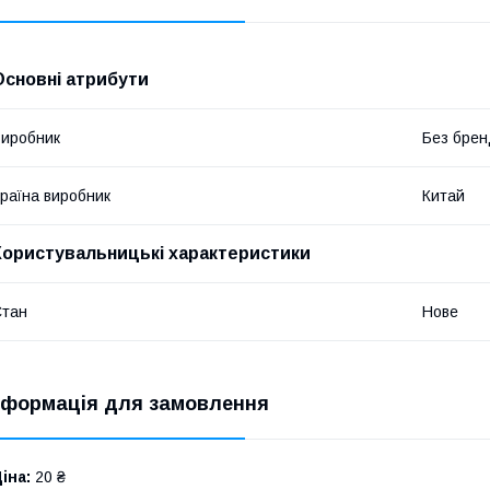
Основні атрибути
иробник
Без брен
раїна виробник
Китай
Користувальницькі характеристики
Стан
Нове
нформація для замовлення
іна:
20 ₴