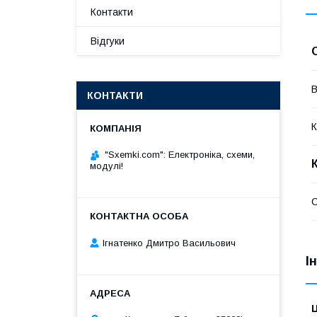
Контакти
Відгуки
В
КОНТАКТИ
К
"Sxemki.com": Електроніка, схеми,
модулі!
Ігнатенко Дмитро Васильович
І
Ц