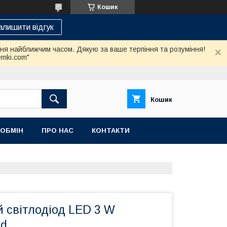
Кошик
алишити відгук
ння найближчим часом. Дякую за ваше терпіння та розуміння!
emki.com"
Кошик
 ОБМІН
ПРО НАС
КОНТАКТИ
 світлодіод LED 3 W
ed