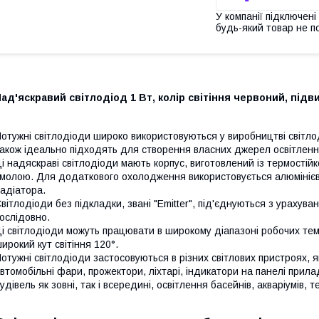
У компанії підключені
будь-який товар не п
ад'яскравий світлодіод 1 Вт, колір світіння червоний, підв
отужні світлодіоди широко використовуються у виробництві світлод
акож ідеально підходять для створення власних джерел освітлення
і надяскраві світлодіоди мають корпус, виготовлений із термостійк
молою. Для додаткового охолодження використовується алюмінієва 
адіатора.
вітлодіоди без підкладки, звані "Emitter", під'єднуються з урахув
ослідовно.
і світлодіоди можуть працювати в широкому діапазоні робочих тем
ирокий кут світіння 120°.
отужні світлодіоди застосовуються в різних світлових пристроях, я
втомобільні фари, прожектори, ліхтарі, індикатори на панелі прил
удівель як зовні, так і всередині, освітлення басейнів, акваріумів,