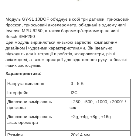
Модуль GY-91 10DOF об'єднує в собі три датчики: триосьовий
гіроскоп, триосьовий акселерометр, об'єднані в одному чипі
Invense MPU-9250, а також барометр/термометр на чипі
Bosch BMP280.
Цей модуль вирізняється низькою вартістю, компактним
дизайном і чудовими характеристиками. Він ідеально
підходить для інтеграції в роботів, квадрокоптери, різні
авіамоделі, а також пристрої для відстеження руху та безлічі
інших застосунків.
Характеристики:
Напруга живлення:
3 - 5 В
Інтерфейс
I2C
Діапазони вимірювань
±250, ±500, ±1000, ±2000° /
гіроскопа
сек
Діапазони вимірювань
±2g, ±4g, ±8g , ±16g
акселерометра
Розміри
20x14 мм