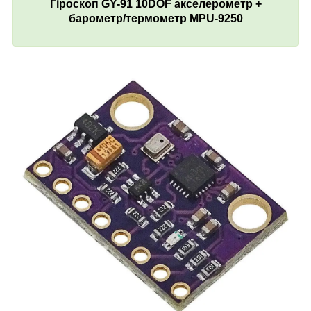
Гіроскоп GY-91 10DOF акселерометр +
барометр/термометр MPU-9250