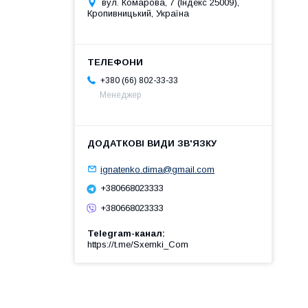
вул. Комарова, 7 (Індекс 25009),
Кропивницький, Україна
+380 (66) 802-33-33
Менеджер
ignatenko.dima@gmail.com
+380668023333
+380668023333
Telegram-канал
https://t.me/Sxemki_Com