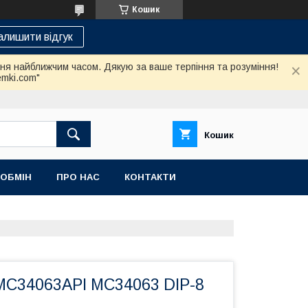
Кошик
алишити відгук
ння найближчим часом. Дякую за ваше терпіння та розуміння!
emki.com"
Кошик
 ОБМІН
ПРО НАС
КОНТАКТИ
MC34063API MC34063 DIP-8