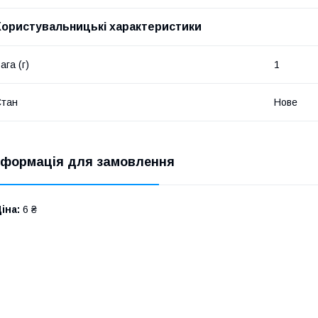
Користувальницькі характеристики
ага (г)
1
Стан
Нове
нформація для замовлення
іна:
6 ₴