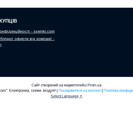
КУПЦІВ
онфіденційності - sxemki.com
блічної оферти від компанії -
m
Сайт створений на маркетплейсі
Prom.ua
"Sxemki.com": Електроніка, схеми, модулі! |
Поскаржитися на контент
|
Політика конфіде
Select Language
▼