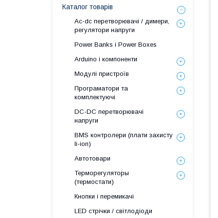
Каталог товарів
Ac-dc перетворювачі / димери,
регулятори напруги
Power Banks і Power Boxes
Arduino і компоненти
Модулі пристроїв
Програматори та
комплектуючі
DC-DC перетворювачі
напруги
BMS контролери (плати захисту
li-ion)
Автотовари
Терморегуляторы
(термостати)
Кнопки і перемикачі
LED стрічки / світлодіоди