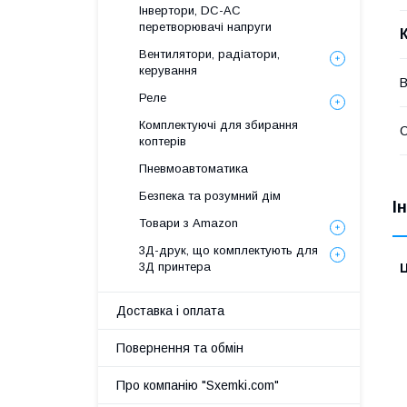
Інвертори, DC-AC
перетворювачі напруги
Вентилятори, радіатори,
керування
В
Реле
Комплектуючі для збирання
коптерів
Пневмоавтоматика
Безпека та розумний дім
І
Товари з Amazon
3Д-друк, що комплектують для
3Д принтера
Ц
Доставка і оплата
Повернення та обмін
Про компанію "Sxemki.com"