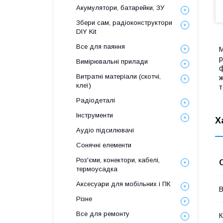
Акумулятори, батарейки, ЗУ
Збери сам, радіоконструктори
DIY Kit
Все для паяння
М
р
Вимірювальні прилади
ф
Витратні матеріали (скотчі,
ж
клеї)
т
Радіодеталі
Інструменти
Х
Аудіо підсилювачі
Сонячні елементи
Роз'єми, конектори, кабелі,
термоусадка
Аксесуари для мобільних і ПК
В
Різне
Все для ремонту
К