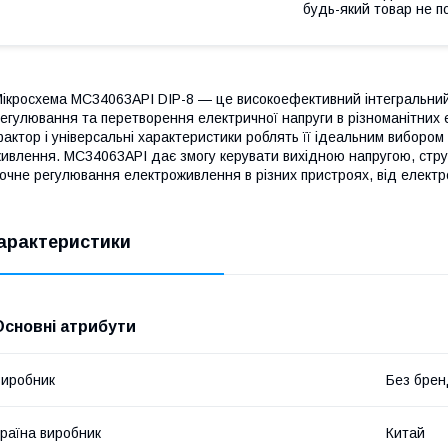
будь-який товар не п
ікросхема MC34063API DIP-8 — це високоефективний інтегральний
егулювання та перетворення електричної напруги в різноманітних 
актор і універсальні характеристики роблять її ідеальним виборо
ивлення. MC34063API дає змогу керувати вихідною напругою, стру
очне регулювання електроживлення в різних пристроях, від електр
арактеристики
Основні атрибути
иробник
Без брен
раїна виробник
Китай