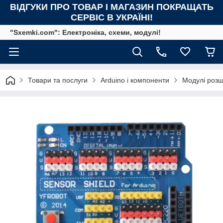
ВІДГУКИ ПРО ТОВАР І МАГАЗИН ПОКРАЩАТЬ
СЕРВІС В УКРАЇНІ!
"Sxemki.com": Електроніка, схеми, модулі!
Товари та послуги
Arduino і компоненти
Модулі розш