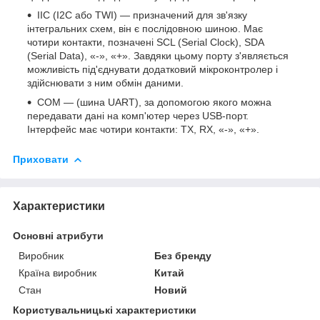
IIC (I2C або TWI) — призначений для зв'язку
інтегральних схем, він є послідовною шиною. Має
чотири контакти, позначені SCL (Serial Clock), SDA
(Serial Data), «-», «+». Завдяки цьому порту з'являється
можливість під'єднувати додатковий мікроконтролер і
здійснювати з ним обмін даними.
COM — (шина UART), за допомогою якого можна
передавати дані на комп'ютер через USB-порт.
Інтерфейс має чотири контакти: TX, RX, «-», «+».
Приховати
Характеристики
Основні атрибути
Виробник
Без бренду
Країна виробник
Китай
Стан
Новий
Користувальницькі характеристики