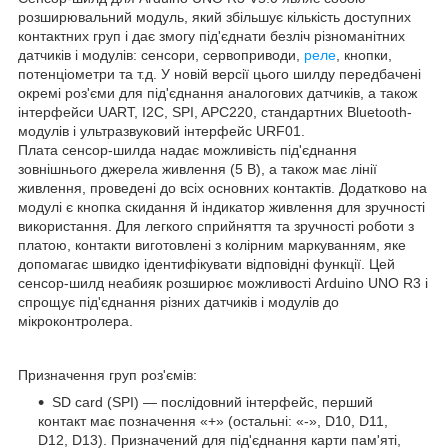
розширювальний модуль, який збільшує кількість доступних
контактних груп і дає змогу під'єднати безліч різноманітних
датчиків і модулів: сенсори, сервоприводи,
реле
, кнопки,
потенціометри та т.д. У новій версії цього шилду передбачені
окремі роз'єми для під'єднання аналогових датчиків, а також
інтерфейси UART, I2C, SPI, APC220, стандартних Bluetooth-
модулів і ультразвуковий інтерфейс URF01.
Плата сенсор-шилда надає можливість під'єднання
зовнішнього джерела живлення (5 В), а також має лінії
живлення, проведені до всіх основних контактів. Додатково на
модулі є кнопка скидання й індикатор живлення для зручності
використання. Для легкого сприйняття та зручності роботи з
платою, контакти виготовлені з колірним маркуванням, яке
допомагає швидко ідентифікувати відповідні функції. Цей
сенсор-шилд неабияк розширює можливості Arduino UNO R3 і
спрощує під'єднання різних датчиків і модулів до
мікроконтролера.
Призначення груп роз'ємів:
SD card (SPI) — послідовний інтерфейс, перший
контакт має позначення «+» (остальні: «-», D10, D11,
D12, D13). Призначений для під'єднання карти пам'яті,