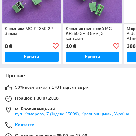
Клемники MG KF350-2P
Клемник гвинтовий MG
Мікр
3.5мм
KF350-3P 3.5мм, 3
Ardu
контакти
ATm
прог
8
10
380
₴
₴
робо
Купити
Купити
Про нас
98% позитивних з 1784 відгуків за рік
Працює з 30.07.2018
м. Кропивницький
вул. Комарова, 7 (Індекс 25009), Кропивницький, Україна
Контакти
Сьогодні працює з 09:00 до 18:00