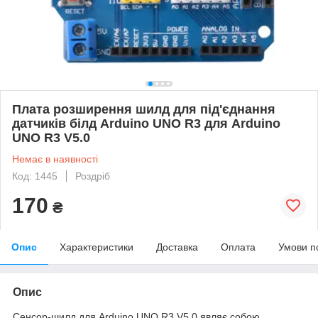
Плата розширення шилд для під'єднання
датчиків білд Arduino UNO R3 для Arduino
UNO R3 V5.0
Немає в наявності
Код: 1445
Роздріб
170
₴
Опис
Характеристики
Доставка
Оплата
Умови п
Опис
Сенсор-шилд для Arduino UNO R3 V5.0 являє собою