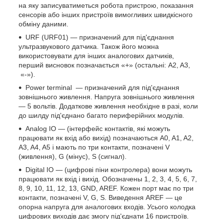
на яку записуватиметься робота пристрою, показання
сенсорів або інших пристроїв вимогливих швидкісного
обміну даними.
URF (URF01) — призначений для під'єднання
ультразвукового датчика. Також його можна
використовувати для інших аналогових датчиків,
перший висновок позначається «+» (остальні: A2, A3,
«-»).
Power terminal — призначений для під'єднання
зовнішнього живлення. Напруга зовнішнього живлення
— 5 вольтів. Додаткове живлення необхідне в разі, коли
до шилду під'єднано багато периферійних модулів.
Analog IO — (інтерфейс контактів, які можуть
працювати як вхід або вихід) позначаються A0, A1, A2,
A3, A4, A5 і мають по три контакти, позначені V
(живлення), G (мінус), S (сигнал).
Digital IO — (цифрові піни контролера) вони можуть
працювати як вхід і вихід. Обозначены 1, 2, 3, 4, 5, 6, 7,
8, 9, 10, 11, 12, 13, GND, AREF. Кожен порт має по три
контакти, позначені V, G, S. Виведення AREF — це
опорна напруга для аналогових входів. Усього колодка
цифрових виходів дає змогу під'єднати 16 пристроїв.