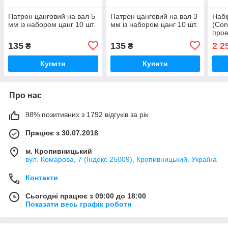
Патрон цанговий на вал 5
Патрон цанговий на вал 3
Набі
мм із набором цанг 10 шт.
мм із набором цанг 10 шт.
(Con
про
Gala
135
135
2 2
₴
₴
фото
Купити
Купити
Про нас
98% позитивних з 1792 відгуків за рік
Працює з 30.07.2018
м. Кропивницький
вул. Комарова, 7 (Індекс 25009), Кропивницький, Україна
Контакти
Сьогодні працює з 09:00 до 18:00
Показати весь графік роботи