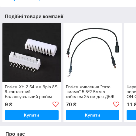
Подібні товари компанії
Роз'єм XH 2.54 мм 9pin 8S
Роз'єм живлення "тато
Черв
9-контактний
+мама" 5.5*2.5мм з
пер
Балансувальний роз'єм
кабелем 25 см для ДБЖ
ON-
JST-XH2.54 Male кутовий
(UPS)
9
70
11
₴
₴
90 г.
Купити
Купити
Про нас