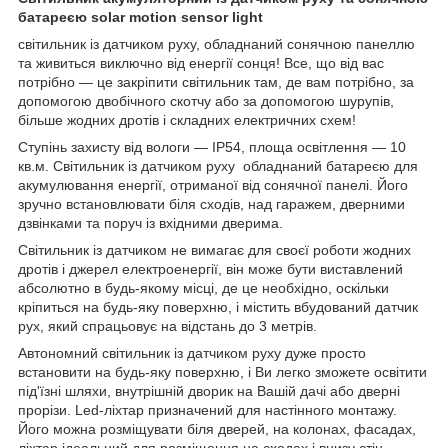
батареєю solar motion sensor light
світильник із датчиком руху, обладнаний сонячною панеллю
та живиться виключно від енергії сонця! Все, що від вас
потрібно — це закріпити світильник там, де вам потрібно, за
допомогою двобічного скотчу або за допомогою шурупів,
більше жодних дротів і складних електричних схем!
Ступінь захисту від вологи — IP54, площа освітлення — 10
кв.м. Світильник із датчиком руху обладнаний батареєю для
акумулювання енергії, отриманої від сонячної панелі. Його
зручно встановлювати біля сходів, над гаражем, дверними
дзвінками та поруч із вхідними дверима.
Світильник із датчиком не вимагає для своєї роботи жодних
дротів і джерел електроенергії, він може бути виставлений
абсолютно в будь-якому місці, де це необхідно, оскільки
кріпиться на будь-яку поверхню, і містить вбудований датчик
рух, який спрацьовує на відстань до 3 метрів.
Автономний світильник із датчиком руху дуже просто
встановити на будь-яку поверхню, і Ви легко зможете освітити
під'їзні шляхи, внутрішній дворик на Вашій дачі або дверні
прорізи. Led-ліхтар призначений для настінного монтажу.
Його можна розміщувати біля дверей, на колонах, фасадах,
ліхтар ідеальний для розміщення на сходах і внизу стін.