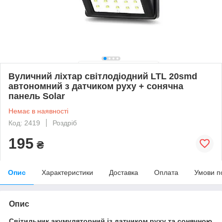
Вуличний ліхтар світлодіодний LTL 20smd
автономний з датчиком руху + сонячна
панель Solar
Немає в наявності
Код: 2419
Роздріб
195
₴
Опис
Характеристики
Доставка
Оплата
Умови п
Опис
Світильник акумуляторний із датчиком руху та сонячною