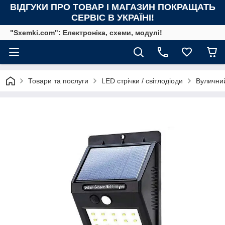
ВІДГУКИ ПРО ТОВАР І МАГАЗИН ПОКРАЩАТЬ
СЕРВІС В УКРАЇНІ!
"Sxemki.com": Електроніка, схеми, модулі!
Товари та послуги
LED стрічки / світлодіоди
Вуличний