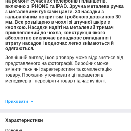
на ремонт сучасних телефонів і планшетів,
включно з iPHONE та iPAD. Зручна металева ручка
з металевими губками цанги. 24 насадки з
гальванічним покриттям і робочою довжиною 30
мм. Все розміщено в чохлі зі штучної шкіри з
кнопкою. Насадки надіті на металевий тримач
приклеплений до чохла, конструкція якого
абсолютно виключає випадкове випадання і
втрату насадок і водночас легко знімаються й
одягаються.
Зовнішній вигляд і колір товару може відрізнятися від
представленого на фотографії. Виробник може
змінити технічні характеристики та комплектацію
товару. Прохання уточнювати ці параметри в
менеджерів і перевіряти товар під час купівлі.
Приховати
Характеристики
Основні