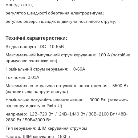
мопедів та ін;
регулятор швидкості обертання електродвигуна;
регулює реверс і швидкість двигуна постійного струму;
Технічні характеристики:
Вхідна напруга: DC 10-55В
Максимальний імпульсний струм керування: 100 А (потрібне
примусове охолодження)
Номінальний струм керування: 0-60А
Ток покоя: 0.01А
Максимальна імпульсна потужність навантаження: 5500 Вт
(залежить від напруги двигуна)
Номінальна потужність навантаження: 3000 Вт (залежить
від напруги двигуна P=I x U)
например: 12В=720 Вт / 24В=1440 Вт / 36В=2160 Вт / 48В=
2880 Вт / 50В=3000 Вт
Тип керування: ШІМ керування струмом
Частота ШІМ керування: 15КГц