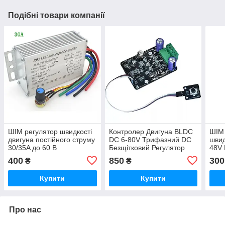
Подібні товари компанії
ШІМ регулятор швидкості
Контролер Двигуна BLDC
ШІМ 
двигуна постійного струму
DC 6-80V Трифазний DC
швид
30/35A до 60 В
Безщітковий Регулятор
48V
Двигун Без Холла
400
850
300
₴
₴
Купити
Купити
Про нас