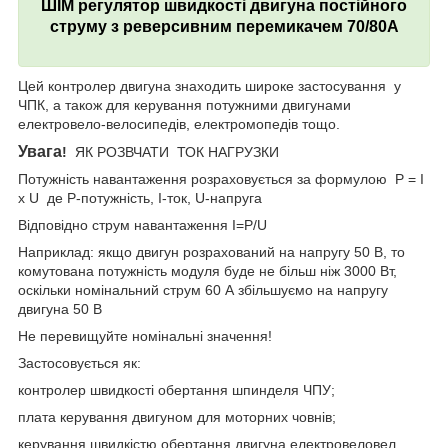
ШІМ регулятор швидкості двигуна постійного
струму з реверсивним перемикачем 70/80A
Цей контролер двигуна знаходить широке застосування у
ЧПК, а також для керування потужними двигунами
електровело-велосипедів, електромопедів тощо.
Увага
!
ЯК РОЗВЧАТИ ТОК НАГРУЗКИ
Потужність навантаження розраховується за формулою P = I
x U де Р-потужність, I-ток, U-напруга
Відповідно струм навантаження I=P/U
Наприклад: якщо двигун розрахований на напругу 50 В, то
комутована потужність модуля буде не більш ніж 3000 Вт,
оскільки номінальний струм 60 А збільшуємо на напругу
двигуна 50 В
Не перевищуйте номінальні значення!
Застосовується як:
контролер швидкості обертання шпинделя ЧПУ;
плата керування двигуном для моторних човнів;
керування швидкістю обертання двигуна електровеловел,