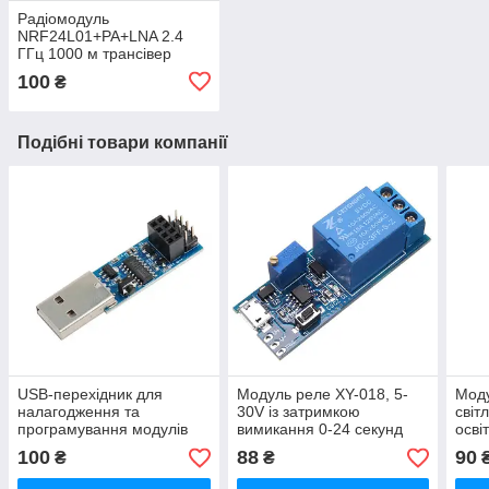
Радіомодуль
NRF24L01+PA+LNA 2.4
ГГц 1000 м трансівер
Arduino PIC STM32
100
₴
Подібні товари компанії
USB-перехідник для
Модуль реле XY-018, 5-
Моду
налагодження та
30V із затримкою
світ
програмування модулів
вимикання 0-24 секунд
осві
ESP-01 і ESP-01S
PWM
100
88
90
₴
₴
миго
LED 