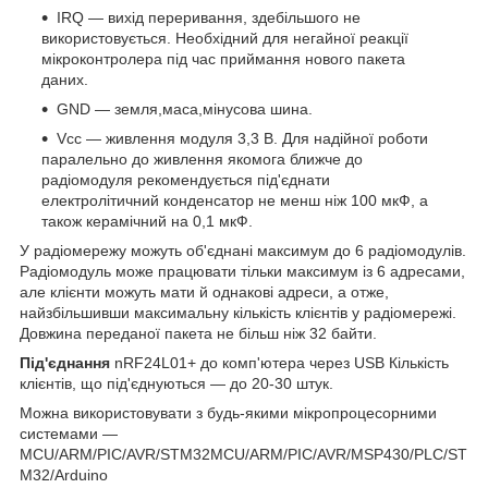
IRQ — вихід переривання, здебільшого не
використовується. Необхідний для негайної реакції
мікроконтролера під час приймання нового пакета
даних.
GND — земля,маса,мінусова шина.
Vcc — живлення модуля 3,3 В. Для надійної роботи
паралельно до живлення якомога ближче до
радіомодуля рекомендується під'єднати
електролітичний конденсатор не менш ніж 100 мкФ, а
також керамічний на 0,1 мкФ.
У радіомережу можуть об'єднані максимум до 6 радіомодулів.
Радіомодуль може працювати тільки максимум із 6 адресами,
але клієнти можуть мати й однакові адреси, а отже,
найзбільшивши максимальну кількість клієнтів у радіомережі.
Довжина переданої пакета не більш ніж 32 байти.
Під'єднання
nRF24L01+ до комп'ютера через USB Кількість
клієнтів, що під'єднуються — до 20-30 штук.
Можна використовувати з будь-якими мікропроцесорними
системами —
MCU/ARM/PIC/AVR/STM32MCU/ARM/PIC/AVR/MSP430/PLC/ST
M32/Arduino