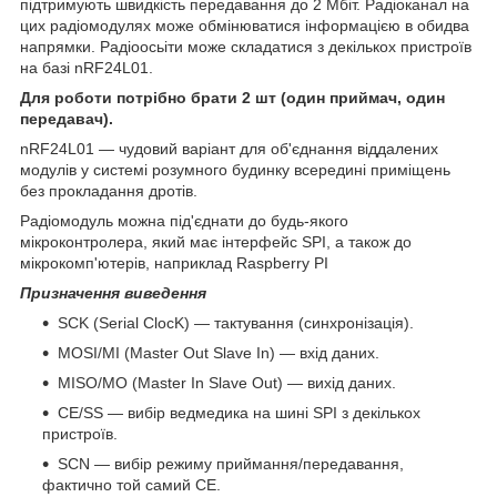
підтримують швидкість передавання до 2 Мбіт. Радіоканал на
цих радіомодулях може обмінюватися інформацією в обидва
напрямки. Радіоосьіти може складатися з декількох пристроїв
на базі nRF24L01.
Для роботи потрібно брати 2 шт (один приймач, один
передавач).
nRF24L01 — чудовий варіант для об'єднання віддалених
модулів у системі розумного будинку всередині приміщень
без прокладання дротів.
Радіомодуль можна під'єднати до будь-якого
мікроконтролера, який має інтерфейс SPI, а також до
мікрокомп'ютерів, наприклад Raspberry PI
Призначення виведення
SCK (Serial ClocK) — тактування (синхронізація).
MOSI/MI (Master Out Slave In) — вхід даних.
MISO/MO (Master In Slave Out) — вихід даних.
CE/SS — вибір ведмедика на шині SPI з декількох
пристроїв.
SCN — вибір режиму приймання/передавання,
фактично той самий CE.