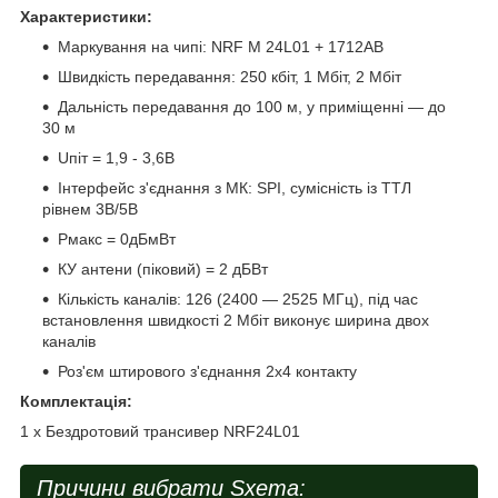
Характеристики:
Маркування на чипі: NRF M 24L01 + 1712AB
Швидкість передавання: 250 кбіт, 1 Мбіт, 2 Мбіт
Дальність передавання до 100 м, у приміщенні — до
30 м
Uпіт = 1,9 - 3,6В
Інтерфейс з'єднання з МК: SPI, сумісність із ТТЛ
рівнем 3В/5В
Pмакс = 0дБмВт
КУ антени (піковий) = 2 дБВт
Кількість каналів: 126 (2400 — 2525 МГц), під час
встановлення швидкості 2 Мбіт виконує ширина двох
каналів
Роз'єм штирового з'єднання 2х4 контакту
Комплектація:
1 х Бездротовий трансивер NRF24L01
Причини вибрати Sxema: