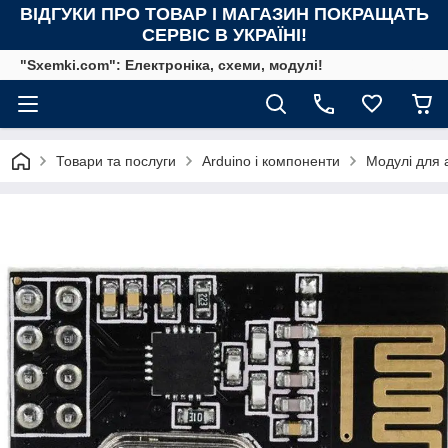
ВІДГУКИ ПРО ТОВАР І МАГАЗИН ПОКРАЩАТЬ
СЕРВІС В УКРАЇНІ!
"Sxemki.com": Електроніка, схеми, модулі!
Товари та послуги
Arduino і компоненти
Модулі для 