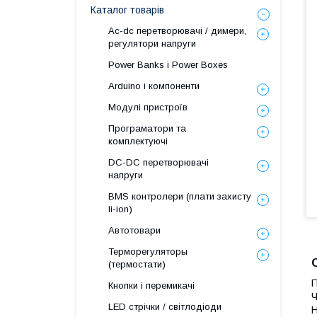
Каталог товарів
Ac-dc перетворювачі / димери,
регулятори напруги
Power Banks і Power Boxes
Arduino і компоненти
Модулі пристроїв
Програматори та
комплектуючі
DC-DC перетворювачі
напруги
BMS контролери (плати захисту
li-ion)
Автотовари
Терморегуляторы
(термостати)
П
Кнопки і перемикачі
Ч
LED стрічки / світлодіоди
Н