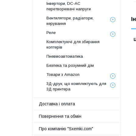
Інвертори, DC-AC
перетворювачі напруги
Вентилятори, радіатори,
І
керування
Реле
Ц
Комплектуючі для збирання
коптерів
Пневмоавтоматика
Безпека та розумний дім
Товари з Amazon
3Д-друк, що комплектують для
3Д принтера
Доставка і оплата
Повернення та обмін
Про компанію "Sxemki.com"