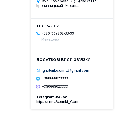
вул. Комарова, 7 (Індекс 25009),
Кропивницький, Україна
+380 (66) 802-33-33
Менеджер
ignatenko.dima@gmail.com
+380668023333
+380668023333
Telegram-канал
https://t.me/Sxemki_Com