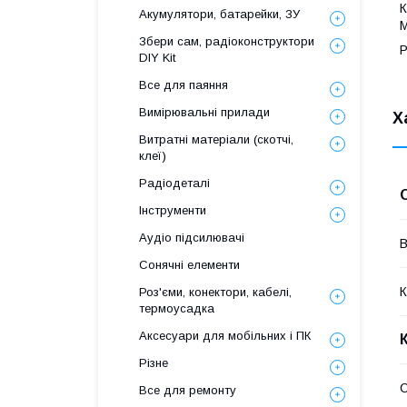
К
Акумулятори, батарейки, ЗУ
М
Збери сам, радіоконструктори
Р
DIY Kit
Все для паяння
Вимірювальні прилади
Х
Витратні матеріали (скотчі,
клеї)
Радіодеталі
Інструменти
Аудіо підсилювачі
В
Сонячні елементи
К
Роз'єми, конектори, кабелі,
термоусадка
Аксесуари для мобільних і ПК
Різне
Все для ремонту