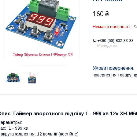
160 ₴
Немає в наявності
К
+380 (66) 802-33-33
Менеджер
повернення товару п
Опис Таймер зворотного відліку 1 - 999 хв 12v XH-M6
араметры:
ас: 1 - 999 хв
апруга живлення: 12 вольтів (постійне)