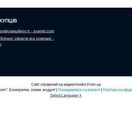
КУПЦІВ
онфіденційності - sxemki.com
блічної оферти від компанії -
m
Сайт створений на маркетплейсі
Prom.ua
"Sxemki.com": Електроніка, схеми, модулі! |
Поскаржитися на контент
|
Політика конфіде
Select Language
▼