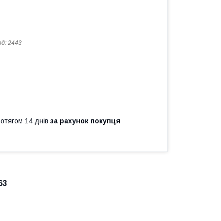
од:
2443
ротягом 14 днів
за рахунок покупця
63