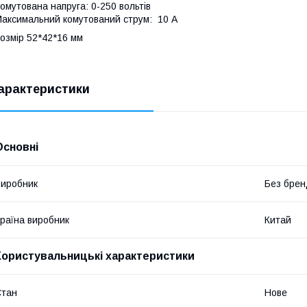
омутована напруга: 0-250 вольтів
аксимальний комутований струм: 10 А
озмір 52*42*16 мм
арактеристики
Основні
иробник
Без брен
раїна виробник
Китай
Користувальницькі характеристики
Стан
Нове