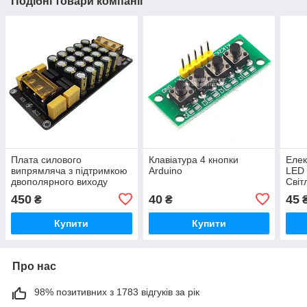
Подібні товари компанії
Плата силового
Клавіатура 4 кнопки
Елек
випрямляча з підтримкою
Arduino
LED
двополярного виходу
Світ
1200W
450
40
45
₴
₴
Купити
Купити
Про нас
98% позитивних з 1783 відгуків за рік