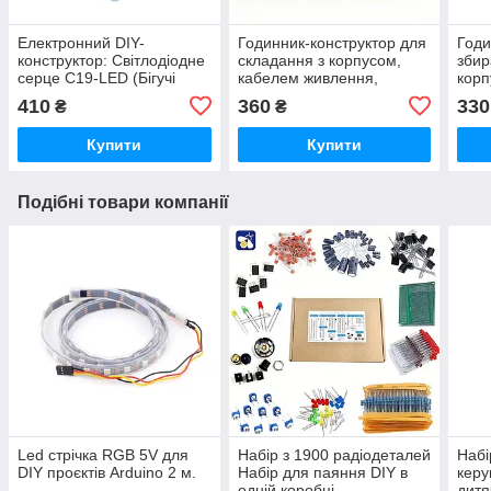
Електронний DIY-
Годинник-конструктор для
Годи
конструктор: Світлодіодне
складання з корпусом,
збир
серце C19-LED (Бігучі
кабелем живлення,
корп
вогні)
червоний
410
360
330
₴
₴
Купити
Купити
Подібні товари компанії
Led стрічка RGB 5V для
Набір з 1900 радіодеталей
Набі
DIY проєктів Arduino 2 м.
Набір для паяння DIY в
кер
одній коробці
дитя