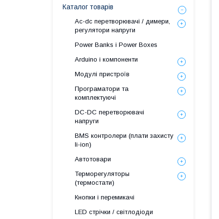
Каталог товарів
Ac-dc перетворювачі / димери,
регулятори напруги
Power Banks і Power Boxes
Arduino і компоненти
Модулі пристроїв
Програматори та
комплектуючі
DC-DC перетворювачі
напруги
BMS контролери (плати захисту
li-ion)
Автотовари
Терморегуляторы
(термостати)
Кнопки і перемикачі
LED стрічки / світлодіоди