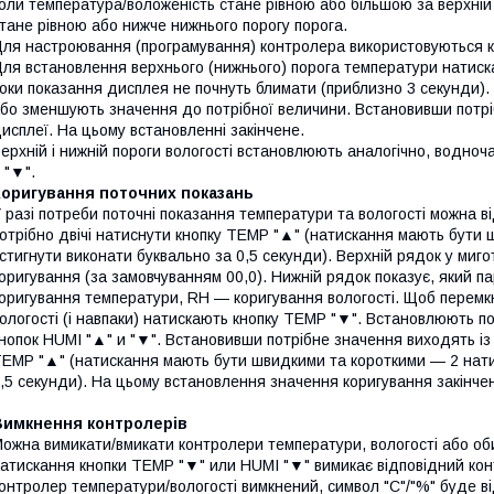
оли температура/воложеність стане рівною або більшою за верхній 
тане рівною або нижче нижнього порогу порога.
ля настроювання (програмування) контролера використовуються к
ля встановлення верхнього (нижнього) порога температури натиск
оки показання дисплея не почнуть блимати (приблизно 3 секунди).
бо зменшують значення до потрібної величини. Встановивши потріб
исплеї. На цьому встановленні закінчене.
ерхній і нижній пороги вологості встановлюють аналогічно, водно
 "▼".
Коригування поточних показань
 разі потреби поточні показання температури та вологості можна в
отрібно двічі натиснути кнопку TEMP "▲" (натискання мають бути
стигнути виконати буквально за 0,5 секунди). Верхній рядок у миг
оригування (за замовчуванням 00,0). Нижній рядок показує, який п
оригування температури, RH — коригування вологості. Щоб перемк
ологості (і навпаки) натискають кнопку TEMP "▼". Встановлюють п
нопок HUMI "▲" и "▼". Встановивши потрібне значення виходять із
EMP "▲" (натискання мають бути швидкими та короткими — 2 натис
,5 секунди). На цьому встановлення значення коригування закінче
Вимкнення контролерів
ожна вимикати/вмикати контролери температури, вологості або об
атискання кнопки TEMP "▼" или HUMI "▼" вимикає відповідний ко
онтролер температури/вологості вимкнений, символ "C"/"%" буде в