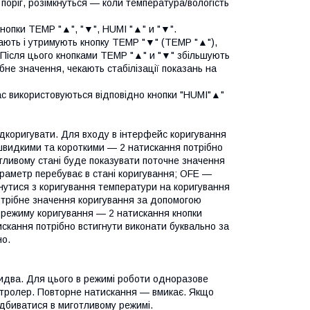
поріг, розімкнуться — коли температура/вологість
нопки TEMP "▲", "▼", HUMI "▲" и "▼".
ають і утримують кнопку TEMP "▼" (TEMP "▲"),
 Після цього кнопками TEMP "▲" и "▼" збільшують
не значення, чекають стабілізації показань на
час використовуються відповідно кнопки "HUMI"▲"
ідкоригувати. Для входу в інтерфейс коригування
 швидкими та короткими — 2 натискання потрібно
отливому стані буде показувати поточне значення
араметр перебуває в стані коригування; OFE —
нутися з коригування температури на коригування
отрібне значення коригування за допомогою
 режиму коригування — 2 натискання кнопки
кання потрібно встигнути виконати буквально за
но.
идва. Для цього в режимі роботи одноразове
нтролер. Повторне натискання — вмикає. Якщо
ідбиватися в миготливому режимі.