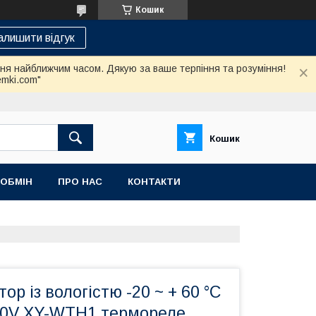
Кошик
алишити відгук
ння найближчим часом. Дякую за ваше терпіння та розуміння!
emki.com"
Кошик
 ОБМІН
ПРО НАС
КОНТАКТИ
ор із вологістю -20 ~ + 60 °C
30V XY-WTH1 термореле