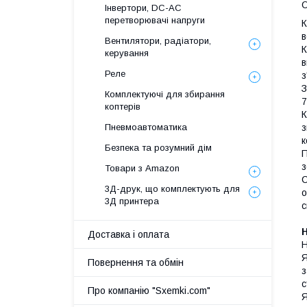
Інвертори, DC-AC
перетворювачі напруги
К
в
Вентилятори, радіатори,
К
керування
в
Реле
з
З
Комплектуючі для збирання
7
коптерів
К
з
Пневмоавтоматика
к
Безпека та розумний дім
П
з
Товари з Amazon
С
3Д-друк, що комплектують для
о
3Д принтера
с
Доставка і оплата
Н
Я
Повернення та обмін
з
с
Про компанію "Sxemki.com"
Я