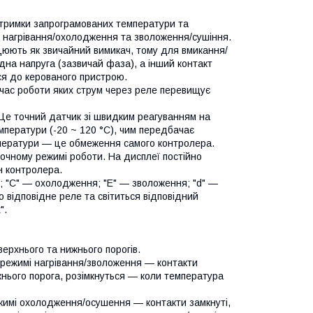
тримки запрограмованих температури та
в нагрівання/охолодження та зволоження/сушіння.
рацюють як звичайний вимикач, тому для вмикання/
дна напруга (зазвичай фаза), а інший контакт
ся до керованого пристрою.
д час роботи яких струм через реле перевищує
Це точний датчик зі швидким реагуванням на
мператури (-20 ~ 120 °C), чим передбачає
ператури — це обмеження самого контролера.
оточному режимі роботи. На дисплеї постійно
н контролера.
; "С" — охолодження; "Е" — зволоження; "d" —
 відповідне реле та світиться відповідний
".
ерхнього та нижнього порогів.
 режимі нагрівання/зволоження — контакти
жнього порога, розімкнуться — коли температура
жимі охолодження/осушення — контакти замкнуті,