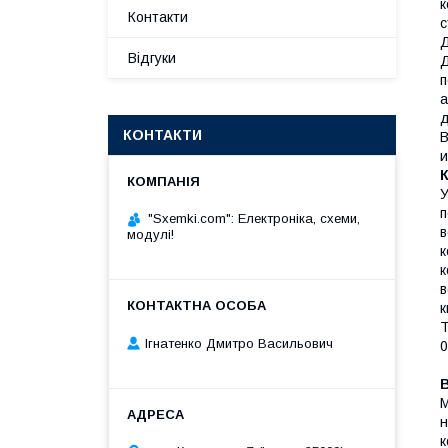
к
Контакти
с
Д
Відгуки
Д
п
а
д
КОНТАКТИ
В
и
У
п
"Sxemki.com": Електроніка, схеми,
в
модулі!
к
к
в
к
T
Ігнатенко Дмитро Васильович
0
М
н
к