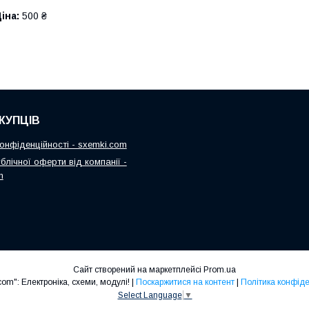
іна:
500 ₴
КУПЦІВ
онфіденційності - sxemki.com
блічної оферти від компанії -
m
Сайт створений на маркетплейсі
Prom.ua
"Sxemki.com": Електроніка, схеми, модулі! |
Поскаржитися на контент
|
Політика конфіде
Select Language
▼