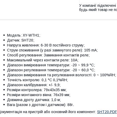
У компанії підключені
будь-який товар не п
Модель: XY-WTH1;
Датчик: SHT20;
Напруга живлення: 6-30 В постійного струму;
Струм споживання (у разі замкнутого реле): 105 mA;
Спосіб регулювання: Замикання контактів реле;
Максимальний через контакти реле: 10A;
Діапазон вимірювання температури: -20 ~ 99,9 °C;
Діапазон регулювання температури: -20 ~ 60,0 °C;
Діапазон вимірювання та регулювання вологості: 0 ~ 100%RH;
Точність контролю: 0,1 °C 0,1%RH;
Діапазон калібрування: +/- 9,9;
Розміри контролера: 79х43х35 мм;
Розміри монтажного вікна: 76x39 мм;
Довжина дроту датчика: 1,0 м;
Вага (разом з дротом і датчиком): 88г.
окументація на пристрій або основний його компонент:
SHT20.PDF