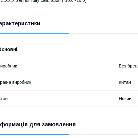
C:XX.X Set humidity calibration (-10.0~10.0)
арактеристики
Основні
иробник
Без брен
раїна виробник
Китай
Стан
Новий
нформація для замовлення