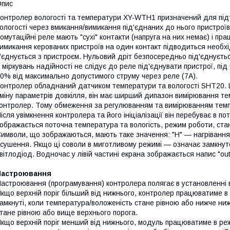
Опис
онтролер вологості та температури XY-WTH1 призначений для під
ологості через вмикання/вимикання під'єднаних до нього пристрої
омутаційні реле мають "сухі" контакти (напруга на них немає) і п
имикання керованих пристроїв на один контакт підводиться необхі
'єднується з пристроєм. Нульовий дріт безпосередньо під'єднуєть
 міркувань надійності не слідує до реле під'єднувати пристрої, пі
0% від максимально допустимого струму через реле (7A).
онтролер обладнаний датчиком температури та вологості SHT20. 
міну параметрів довкілля, він має ширший дипазон вимірювання те
онтролер. Тому обмеження за регулюванням та вимірюванням тем
ісля увімкнення контролера та його ініціалізації він перебуває в п
ображається поточна температура та вологість, режим роботи, ста
имволи, що зображаються, мають таке значення: "Н" — нагрівання
сушення. Якщо ці соволи в миготливому режимі — означає замкнуто
вітлодіод. Водночас у лівій частині екрана зображається напис "out
Настроювання
астроювання (програмування) контролера полягає в установленні в
кщо верхній поріг більший від нижнього, контролер працюватиме в
амкнуті, коли температура/воложеність стане рівною або нижче ни
тане рівною або вище верхнього порога.
кщо верхній поріг менший від нижнього, модуль працюватиме в ре