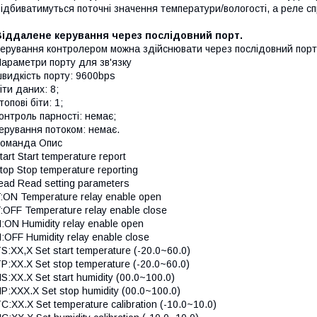
ідбиватимуться поточні значення температури/вологості, а реле с
Віддалене керування через послідовний порт.
ерування контролером можна здійснювати через послідовний порт (
араметри порту для зв'язку
видкість порту: 9600bps
іти даних: 8;
топові біти: 1;
онтроль парності: немає;
ерування потоком: немає.
оманда Опис
tart Start temperature report
top Stop temperature reporting
ead Read setting parameters
:ON Temperature relay enable open
:OFF Temperature relay enable close
:ON Humidity relay enable open
:OFF Humidity relay enable close
S:XX,X Set start temperature (-20.0~60.0)
P:XX.X Set stop temperature (-20.0~60.0)
S:XX.X Set start humidity (00.0~100.0)
P:XXX.X Set stop humidity (00.0~100.0)
C:XX.X Set temperature calibration (-10.0~10.0)