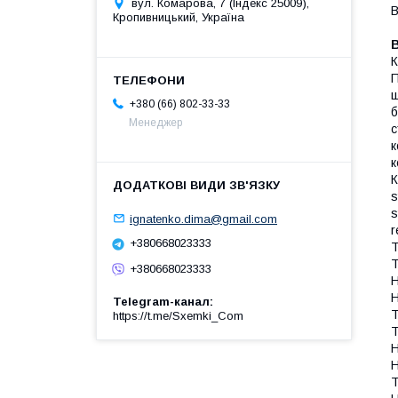
вул. Комарова, 7 (Індекс 25009),
В
Кропивницький, Україна
К
П
ш
+380 (66) 802-33-33
б
Менеджер
с
к
к
К
s
s
ignatenko.dima@gmail.com
r
+380668023333
T
T
+380668023333
H
H
Telegram-канал
T
https://t.me/Sxemki_Com
T
H
H
T