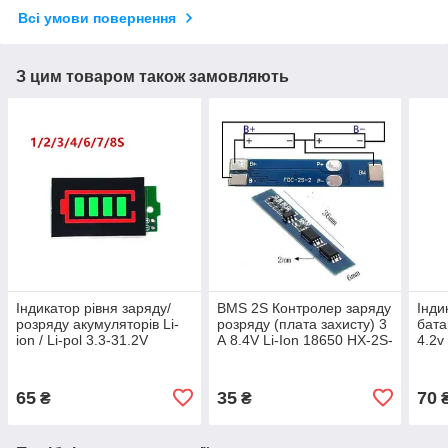
Всі умови повернення
З цим товаром також замовляють
Індикатор рівня заряду/
BMS 2S Контролер заряду
Інди
розряду акумуляторів Li-
розряду (плата захисту) 3
бата
ion / Li-pol 3.3-31.2V
А 8.4V Li-Ion 18650 HX-2S-
4.2v
Зелений Індикатор заряду
02
акумулятора
65
35
70
₴
₴