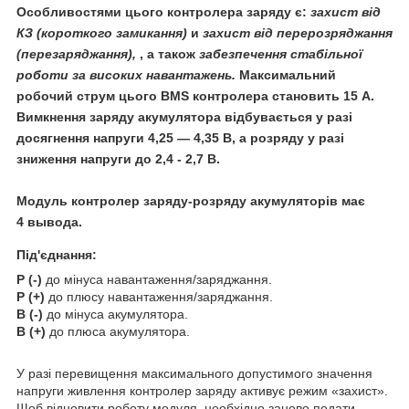
Особливостями цього контролера заряду є:
захист від
КЗ (короткого замикання)
и
захист від перерозряджання
(перезаряджання),
, а також
забезпечення стабільної
роботи за високих навантажень
.
Максимальний
робочий струм цього BMS контролера становить 15 А.
Вимкнення заряду акумулятора відбувається у разі
досягнення напруги 4,25 — 4,35 В, а розряду у разі
зниження напруги до 2,4 - 2,7 В.
Модуль контролер заряду-розряду акумуляторів має
4 вывода.
Під'єднання:
P (-)
до мінуса навантаження/заряджання.
P (+)
до плюсу навантаження/заряджання.
B (-)
до мінуса акумулятора.
B (+)
до плюса акумулятора.
У разі перевищення максимального допустимого значення
напруги живлення контролер заряду активує режим «захист».
Щоб відновити роботу модуля, необхідно заново подати