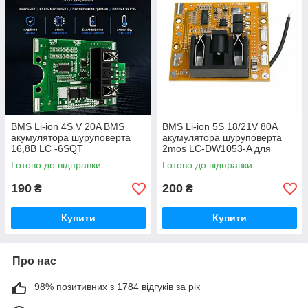
BMS Li-ion 4S V 20A BMS
BMS Li-ion 5S 18/21V 80A
акумулятора шуруповерта
акумулятора шуруповерта
16,8В LС -6SQT
2mos LC-DW1053-A для
Dewei
Готово до відправки
Готово до відправки
190
200
₴
₴
Купити
Купити
Про нас
98% позитивних з 1784 відгуків за рік