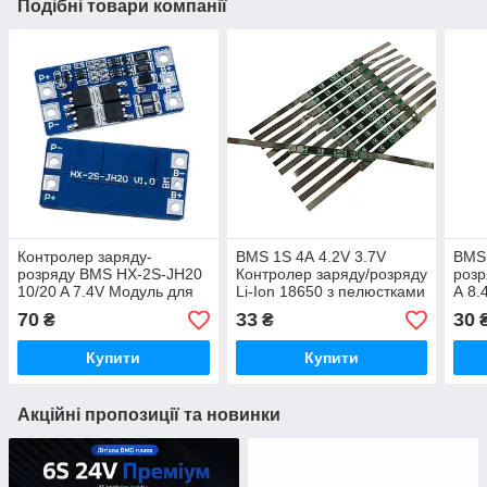
Подібні товари компанії
Контролер заряду-
BMS 1S 4А 4.2V 3.7V
BMS 
розряду BMS HX-2S-JH20
Контролер заряду/розряду
розр
10/20 A 7.4V Модуль для
Li-Ion 18650 з пелюстками
А 8.
2-х Li-Ion акумуляторів
70
33
30
₴
₴
18650 з балансиром
Купити
Купити
Акційні пропозиції та новинки