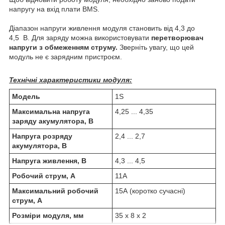
напругу на вхід плати BMS.
Діапазон напруги живлення модуля становить від 4,3 до
4,5 В. Для заряду можна використовувати
перетворювач
напруги з обмеженням струму.
Зверніть увагу, що цей
модуль не є зарядним пристроєм.
Технічні характеристики модуля:
Модель
1S
Максимальна напруга
4,25 ... 4,35
заряду акумулятора, В
Напруга розряду
2,4 ... 2,7
акумулятора, В
Напруга живлення, В
4,3 ... 4,5
Робочий струм, А
11А
Максимальний робочий
15A (коротко сучасні)
струм, А
Розміри модуля, мм
35 х 8 х 2