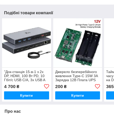
Подібні товари компанії
"Док-станція 15-в-1 з 2x
Джерело безперебійного
Тайм
DP, HDMI, 100 Вт PD, 10
живлення Type-C 15W 3A
часу
Гбіт/с USB C/A, 3x USB A
Зарядка 12В Плата UPS
на D
3.0, 2x USB 2.0, RJ45".
Модуль безперебійного
4 700
200
365
₴
₴
живлення
Купити
Купити
Про нас