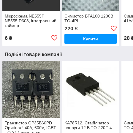
Мікросхема NE555P
Симистор BTA100 1200B
Сим
NE555 D608, інтегральний
TO-4PL
41A
таймер
220
₴
6
28
₴
Купити
Подібні товари компанії
Транзистор GP35B60PD
KA78R12, Стабілізатор
Сим
Оригінал! 40A, 600V, IGBT
напруги 12 В TO-220F-4
TO-
TO-247 демонтаж