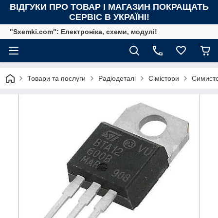
ВІДГУКИ ПРО ТОВАР І МАГАЗИН ПОКРАЩАТЬ
СЕРВІС В УКРАЇНІ!
"Sxemki.com": Електроніка, схеми, модулі!
Товари та послуги
Радіодеталі
Сімістори
Симист