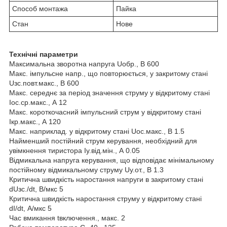
Способ монтажа
Пайка
Стан
Нове
Технічні параметри
Максимальна зворотна напруга Uoбр., В 600
Макс. імпульсне напр., що повторюється, у закритому стані
Uзс.повт.макс., В 600
Макс. середнє за період значення струму у відкритому стані
Iос.ср.макс., А 12
Макс. короткочасний імпульсний струм у відкритому стані
Iкр.макс., А 120
Макс. наприклад. у відкритому стані Uос.макс., В 1.5
Найменший постійний струм керування, необхідний для
увімкнення тиристора Iу.від.мін., А 0.05
Відмикальна напруга керування, що відповідає мінімальному
постійному відмикальному струму Uу.от., В 1.3
Критична швидкість наростання напруги в закритому стані
dUзс./dt, В/мкс 5
Критична швидкість наростання струму у відкритому стані
dI/dt, А/мкс 5
Час вмикання tвключення., макс. 2