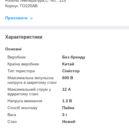
Робоча температура,С -40...125
Корпус TO220AB
Приховати
Характеристики
Основні
Виробник
Без бренду
Країна виробник
Китай
Тип тиристора
Сімістор
Максимальна імпульсна
600 В
напруга в закритому стані
Максимальний струм у
12 А
відкритому стані
Напруга вмикання
1.3 В
Спосіб монтажу
Пайка
Вага
3 г
Стан
Новий